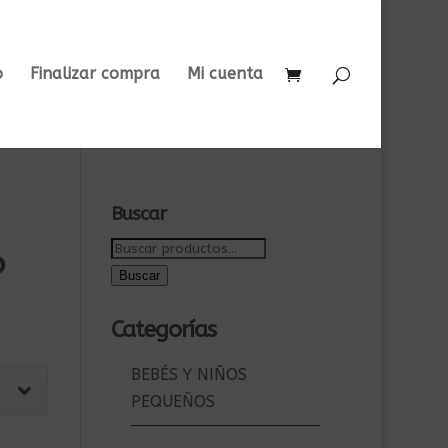
o
Finalizar compra
Mi cuenta
Buscar
Buscar
o
por:
Buscar
Categorías
BEBÉS Y NIÑOS
PEQUEÑOS