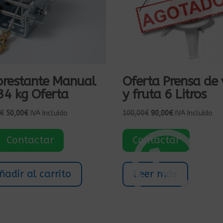
brestante Manual
Oferta Prensa de 
34 kg Oferta
y fruta 6 Litros
El
El
El
El
€
50,00
€
IVA Incluído
100,00
€
90,00
€
IVA Incluído
precio
precio
precio
precio
original
actual
original
actual
Contactar
Contactar
era:
es:
era:
es:
95,00€.
50,00€.
100,00€.
90,00€.
ñadir al carrito
Leer más