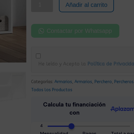
Armario
Añadir al carrito
Vestidor
Ropero
80x40x65
Contactar por Whatsapp
cm
Blanco
cantidad
He leído y Acepto la
Política de Privacid
Categorías:
Armarios
,
Armarios
,
Perchero
,
Percheros
Todos los Productos