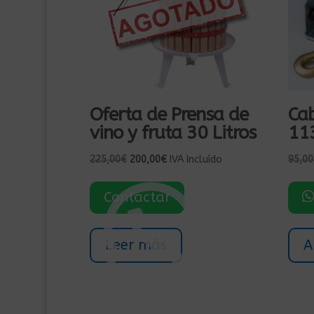
Oferta de Prensa de
Ca
vino y fruta 30 Litros
11
El
El
225,00
€
200,00
€
IVA Incluído
95,00
precio
precio
original
actual
Contactar
era:
es:
225,00€.
200,00€.
Leer más
A