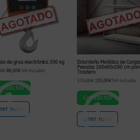
la de grua electrónica 300 kg
Estantería Metálica de Carga
Pesadas 160x60x180 cm par
El
El
0
€
89,00
€
IVA Incluído
Trastero
precio
precio
El
El
175,00
€
155,00
€
IVA Incluído
original
actual
ontactar
precio
precio
era:
es:
original
actual
Contactar
135,00€.
89,00€.
era:
es:
eer más
175,00€.
155,00€.
Leer más