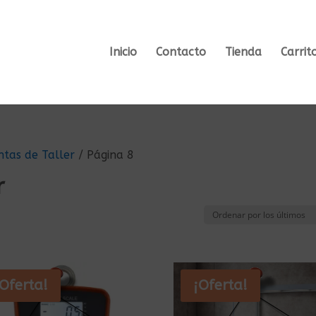
Inicio
Contacto
Tienda
Carrit
tas de Taller
/ Página 8
r
¡Oferta!
¡Oferta!