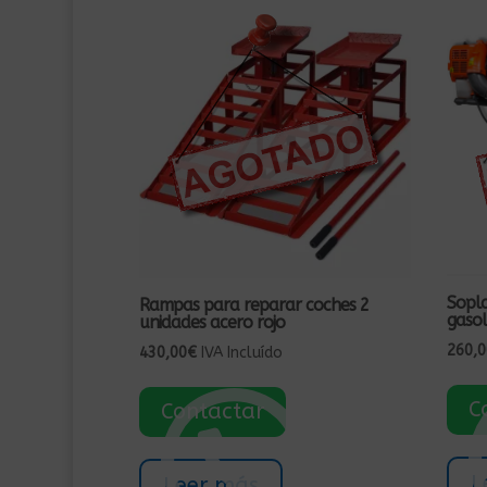
Sopla
Rampas para reparar coches 2
gasol
unidades acero rojo
260,0
430,00
€
IVA Incluído
C
Contactar
L
Leer más