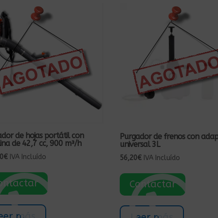
dor de hojas portátil con
Purgador de frenos con ada
ina de 42,7 cc, 900 m³/h
universal 3L
0
€
IVA Incluído
56,20
€
IVA Incluído
ontactar
Contactar
eer más
Leer más