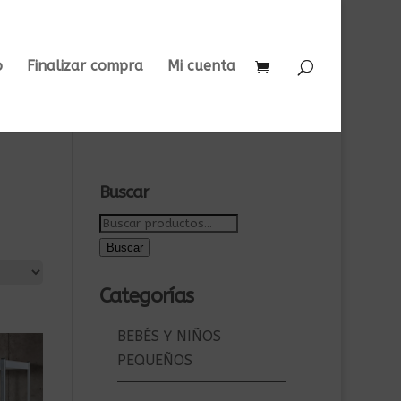
o
Finalizar compra
Mi cuenta
Buscar
Buscar
por:
Buscar
Categorías
BEBÉS Y NIÑOS
PEQUEÑOS