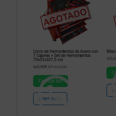
Carro de Herramientas de Acero con
Báscu
7 Cajones + Set de Herramientas
135,0
70x33x107,5 cm
445,00
€
IVA Incluído
C
Contactar
L
Leer más