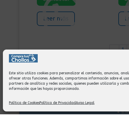
Leer más
L
←
1
Este sitio utiliza cookies para personalizar el contenido, anuncios, anali
ofrecer otras funciones. Además, compartimos información sobre el uso
partners de analítica y redes sociales, quienes pueden utilizarla y com
Información:
Serv
información que les hayas proporcionado.
Aviso Legal.
Envi
Términos y Condiciones.
Form
Política de Cookies
Política de Privacidad
Aviso Legal
Política de Privacidad.
Nues
9:30
Política de Cookies.
El p
tras 