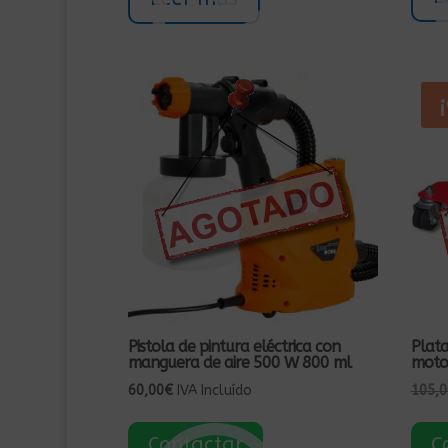
Pistola de pintura eléctrica con
Plat
manguera de aire 500 W 800 ml
motoc
60,00
€
IVA Incluído
105,0
Contactar
C