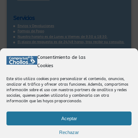
Servicios
Envios y Devoluciones
Formas de Pago
Nuestro horario es de Lunes a Viernes de 9:30 a 18:30.
El plazo de respuesta es de 24/48 horas, tras recibir su consulta
.
Consentimiento de las
Contacto:
Cookies
Información
Pedidos
Este sitio utiliza cookies para personalizar el contenido, anuncios,
Facturación
analizar el tráfico y ofrecer otras funciones. Además, compartimos
Devoluciones
información sobre el uso con nuestros partners de analítica y redes
Privacidad
sociales, quienes pueden utilizarla y combinarla con otra
información que les hayas proporcionado.
Formas de Pago
Aceptar
Rechazar