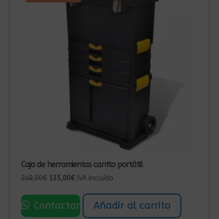
Caja de herramientas carrito portátil
El
El
249,00
€
135,00
€
IVA Incluído
precio
precio
original
actual
Contactar
Añadir al carrito
era:
es: