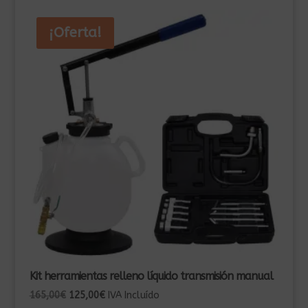
¡Oferta!
Kit herramientas relleno líquido transmisión manual
El
El
165,00
€
125,00
€
IVA Incluído