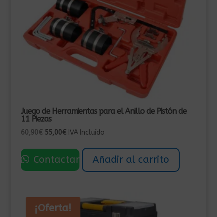
Juego de Herramientas para el Anillo de Pistón de
11 Piezas
El
El
60,90
€
55,00
€
IVA Incluído
precio
precio
original
actual
Contactar
Añadir al carrito
era:
es:
60,90€.
55,00€.
¡Oferta!