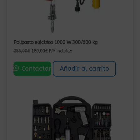
Polipasto eléctrico 1000 W 300/600 kg
El
El
285,00
€
189,00
€
IVA Incluído
precio
precio
original
actual
Contactar
Añadir al carrito
era:
es:
285,00€.
189,00€.