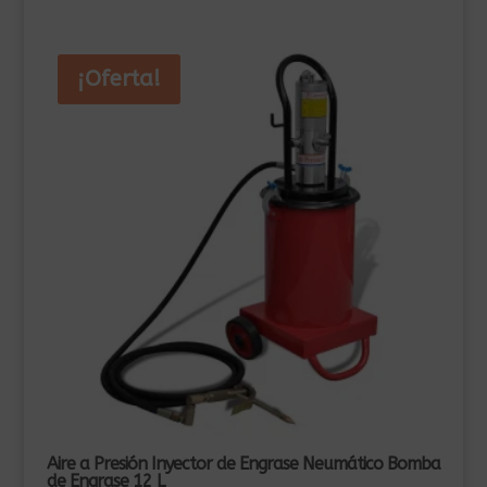
249,00€.
135,00€.
¡Oferta!
Aire a Presión Inyector de Engrase Neumático Bomba
de Engrase 12 L