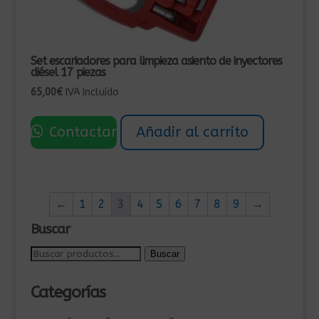
Set escariadores para limpieza asiento de inyectores
diésel 17 piezas
65,00
€
IVA Incluído
Contactar
Añadir al carrito
←
1
2
3
4
5
6
7
8
9
→
Buscar
Buscar
Buscar
por:
Categorías