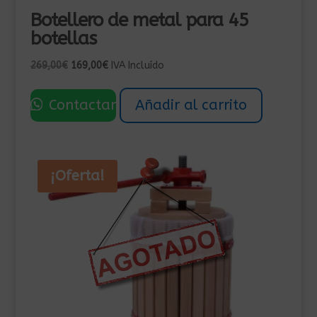
Botellero de metal para 45
botellas
El
El
269,00
€
169,00
€
IVA Incluído
precio
precio
original
actual
Contactar
Añadir al carrito
era:
es:
269,00€.
169,00€.
¡Oferta!