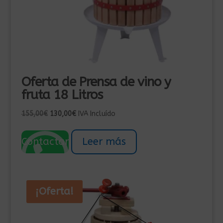
Oferta de Prensa de vino y
fruta 18 Litros
El
El
155,00
€
130,00
€
IVA Incluído
precio
precio
original
actual
Contactar
Leer más
era:
es:
155,00€.
130,00€.
¡Oferta!