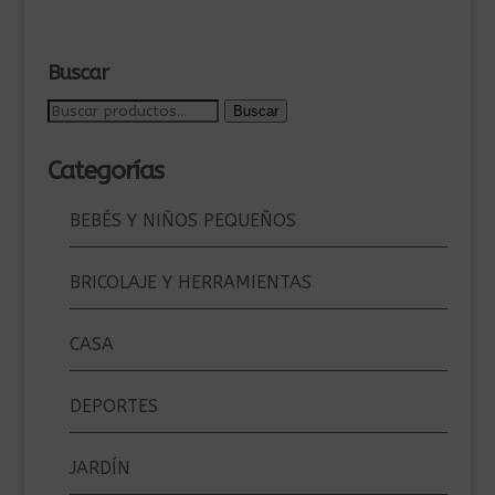
100,00€.
90,00€.
Buscar
Buscar
Buscar
por:
Categorías
BEBÉS Y NIÑOS PEQUEÑOS
BRICOLAJE Y HERRAMIENTAS
CASA
DEPORTES
JARDÍN