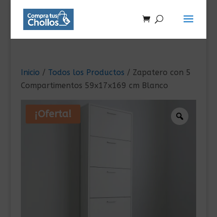
Inicio
/
Todos los Productos
/ Zapatero con 5
Compartimentos 59x17x169 cm Blanco
¡Oferta!