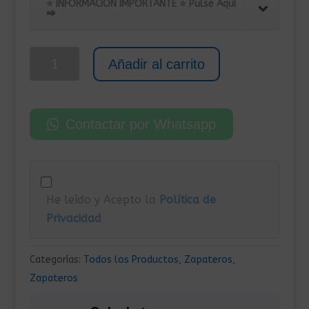
original
actual
⭐ INFORMACIÓN IMPORTANTE ⭐ Pulse Aquí
⮕
era:
es:
235,00€.
145,00€.
Zapatero
Añadir al carrito
con
5
Compartimentos
Contactar por Whatsapp
59x17x169
cm
Blanco
cantidad
He leído y Acepto la
Política de
Privacidad
Categorías:
Todos los Productos
,
Zapateros
,
Zapateros