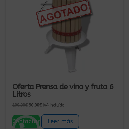
Oferta Prensa de vino y fruta 6
Litros
El
El
100,00
€
90,00
€
IVA Incluído
precio
precio
original
actual
Contactar
Leer más
era:
es: