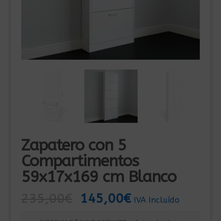
Zapatero con 5
Compartimentos
59x17x169 cm Blanco
El
El
235,00
€
145,00
€
IVA Incluído
precio
precio