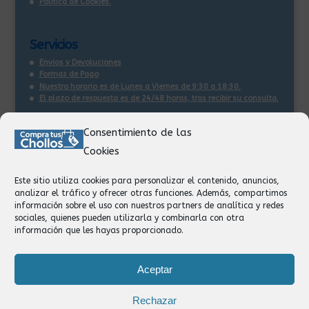
Política de Cookies.
Servicios
Envios y Devoluciones
Formas de Pago
Nuestro horario es de Lunes a Viernes de 9:30 a 18:30.
El plazo de respuesta es de 24/48 horas, tras recibir su consulta
.
Consentimiento de las
Contacto:
Cookies
Información
Pedidos
Este sitio utiliza cookies para personalizar el contenido, anuncios,
Facturación
analizar el tráfico y ofrecer otras funciones. Además, compartimos
Devoluciones
información sobre el uso con nuestros partners de analítica y redes
Privacidad
sociales, quienes pueden utilizarla y combinarla con otra
información que les hayas proporcionado.
Formas de Pago
Aceptar
Rechazar