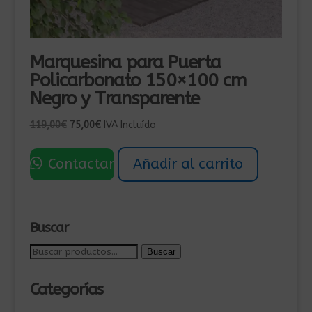
Marquesina para Puerta
Policarbonato 150×100 cm
Negro y Transparente
El
El
119,00
€
75,00
€
IVA Incluído
precio
precio
original
actual
Contactar
Añadir al carrito
era:
es:
119,00€.
75,00€.
Buscar
Buscar
Buscar
por:
Categorías