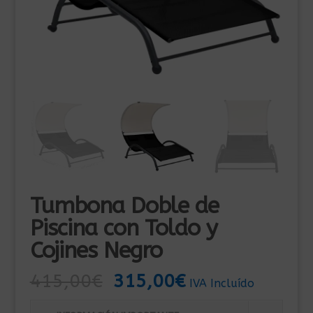
Tumbona Doble de
Piscina con Toldo y
Cojines Negro
El
El
415,00
€
315,00
€
IVA Incluído
precio
precio