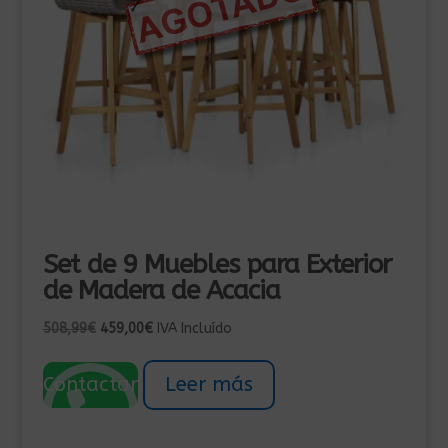
Set de 9 Muebles para Exterior
de Madera de Acacia
El
El
508,99
€
459,00
€
IVA Incluído
precio
precio
original
actual
Contactar
Leer más
era:
es:
508,99€.
459,00€.