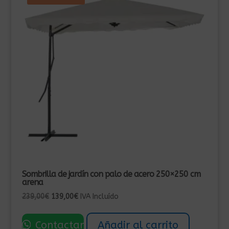
Sombrilla de jardín con palo de acero 250×250 cm
arena
El
El
239,00
€
139,00
€
IVA Incluído
precio
precio
original
actual
Contactar
Añadir al carrito