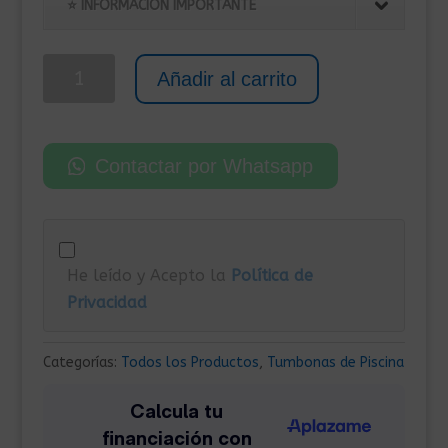
original
actual
⭐ INFORMACIÓN IMPORTANTE
era:
es:
415,00€.
315,00€.
Tumbona
Añadir al carrito
Doble
de
Piscina
Contactar por Whatsapp
con
Toldo
y
Cojines
He leído y Acepto la
Política de
Negro
Privacidad
cantidad
Categorías:
Todos los Productos
,
Tumbonas de Piscina