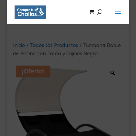
Inicio
/
Todos los Productos
/ Tumbona Doble
de Piscina con Toldo y Cojines Negro
¡Oferta!