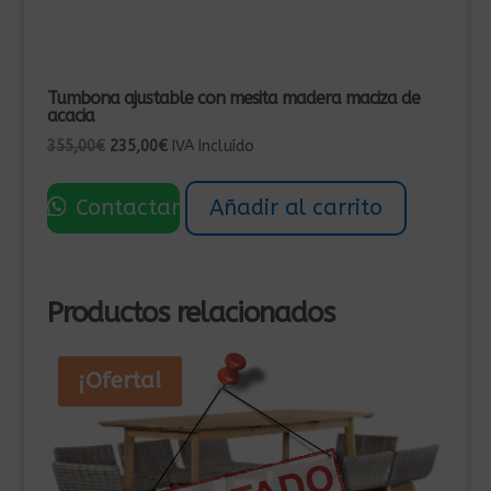
Tumbona ajustable con mesita madera maciza de
acacia
El
El
355,00
€
235,00
€
IVA Incluído
precio
precio
original
actual
Contactar
Añadir al carrito
era:
es:
355,00€.
235,00€.
Productos relacionados
¡Oferta!