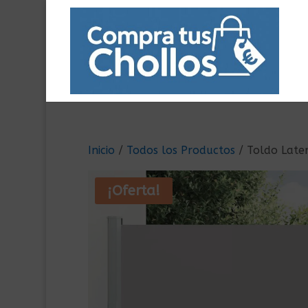
Inicio
/
Todos los Productos
/ Toldo Later
¡Oferta!