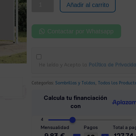
Toldo
Añadir al carrito
Lateral
Retráctil
300x200
Contactar por Whatsapp
cm
Gris
cantidad
He leído y Acepto la
Política de Privacid
Categorías:
Sombrillas y Toldos
,
Todos los Product