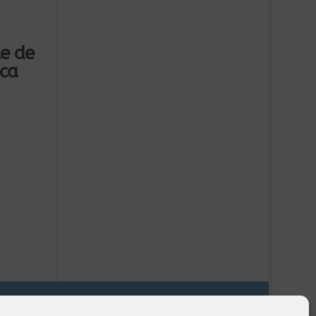
e de
ica