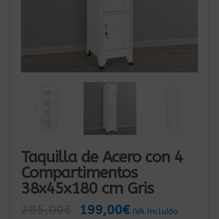
Taquilla de Acero con 4
Compartimentos
38x45x180 cm Gris
El
El
285,00
€
199,00
€
IVA Incluído