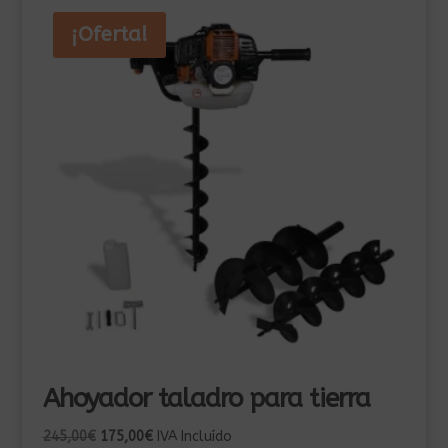
¡Oferta!
Ahoyador taladro para tierra
El
El
245,00
€
175,00
€
IVA Incluído