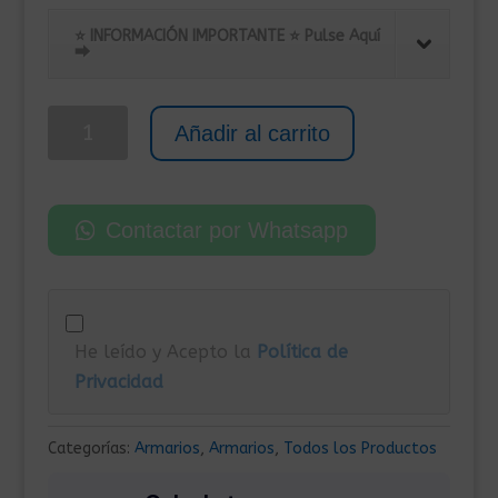
precio
precio
original
actual
⭐ INFORMACIÓN IMPORTANTE ⭐ Pulse Aquí
⮕
era:
es:
285,00€.
199,00€.
Taquilla
Añadir al carrito
de
Acero
con
Contactar por Whatsapp
4
Compartimentos
38x45x180
cm
He leído y Acepto la
Política de
Gris
Privacidad
cantidad
Categorías:
Armarios
,
Armarios
,
Todos los Productos