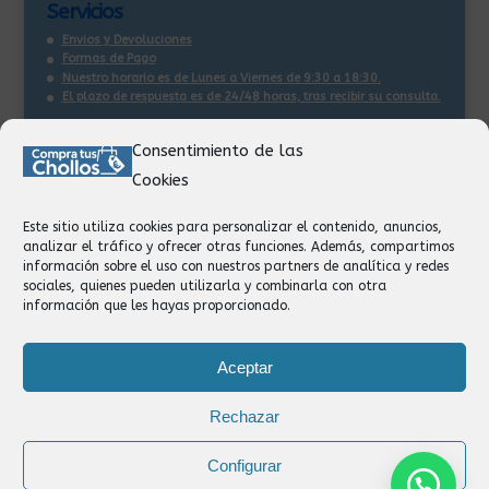
Servicios
Envios y Devoluciones
Formas de Pago
Nuestro horario es de Lunes a Viernes de 9:30 a 18:30.
El plazo de respuesta es de 24/48 horas, tras recibir su consulta
.
Consentimiento de las
Contacto:
Cookies
Información
Pedidos
Este sitio utiliza cookies para personalizar el contenido, anuncios,
Facturación
analizar el tráfico y ofrecer otras funciones. Además, compartimos
Devoluciones
información sobre el uso con nuestros partners de analítica y redes
Privacidad
sociales, quienes pueden utilizarla y combinarla con otra
información que les hayas proporcionado.
Formas de Pago
Aceptar
Rechazar
Configurar