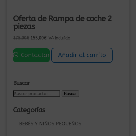
Oferta de Rampa de coche 2
piezas
El
El
175,00
€
155,00
€
IVA Incluído
precio
precio
original
actual
Contactar
Añadir al carrito
era:
es:
175,00€.
155,00€.
Buscar
Buscar
Buscar
por:
Categorías
BEBÉS Y NIÑOS PEQUEÑOS