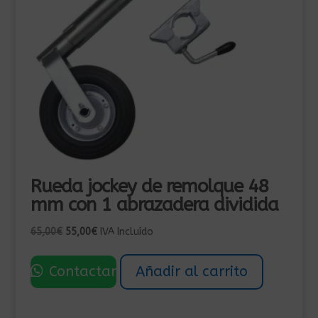
Rueda jockey de remolque 48
mm con 1 abrazadera dividida
El
El
65,00
€
55,00
€
IVA Incluído
precio
precio
original
actual
Contactar
Añadir al carrito
era:
es:
65,00€.
55,00€.