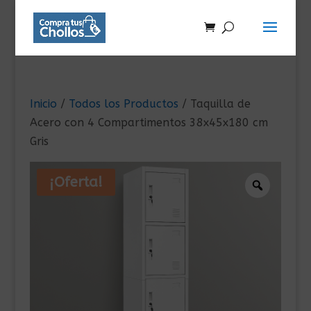
Inicio
/
Todos los Productos
/ Taquilla de
Acero con 4 Compartimentos 38x45x180 cm
Gris
¡Oferta!