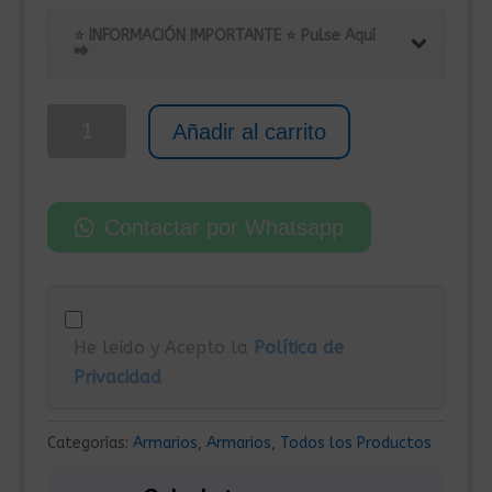
precio
precio
original
actual
⭐ INFORMACIÓN IMPORTANTE ⭐ Pulse Aquí
⮕
era:
es:
315,00€.
219,00€.
Taquilla
Añadir al carrito
de
Acero
con
Contactar por Whatsapp
4
Compartimentos
38x45x180
cm
He leído y Acepto la
Política de
Antracita
Privacidad
cantidad
Categorías:
Armarios
,
Armarios
,
Todos los Productos