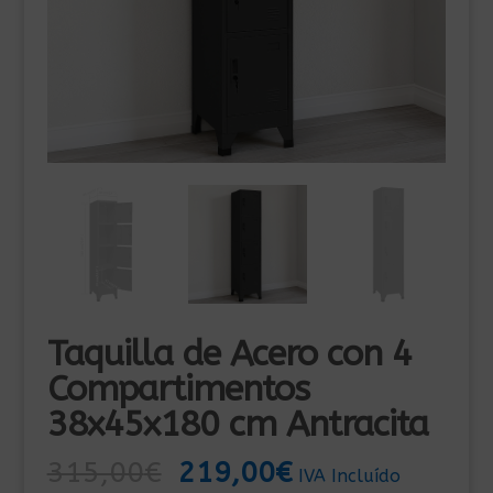
Taquilla de Acero con 4
Compartimentos
38x45x180 cm Antracita
El
El
315,00
€
219,00
€
IVA Incluído