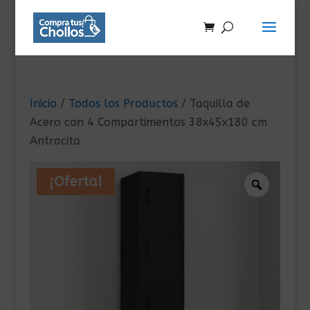
Inicio
/
Todos los Productos
/ Taquilla de
Acero con 4 Compartimentos 38x45x180 cm
Antracita
¡Oferta!