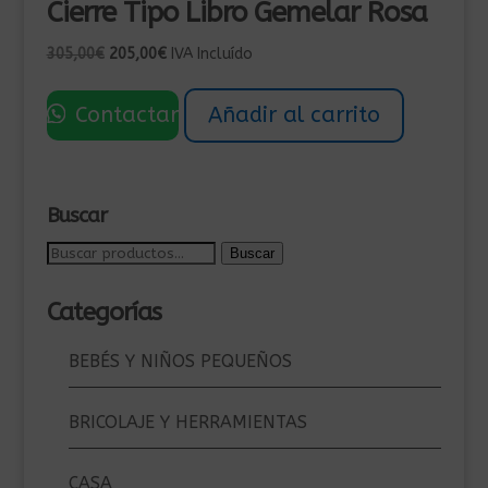
Cierre Tipo Libro Gemelar Rosa
El
El
305,00
€
205,00
€
IVA Incluído
precio
precio
original
actual
Contactar
Añadir al carrito
era:
es:
305,00€.
205,00€.
Buscar
Buscar
Buscar
por:
Categorías
BEBÉS Y NIÑOS PEQUEÑOS
BRICOLAJE Y HERRAMIENTAS
CASA