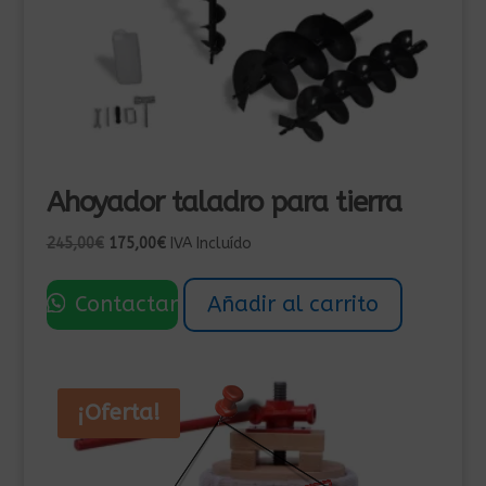
Ahoyador taladro para tierra
El
El
245,00
€
175,00
€
IVA Incluído
precio
precio
original
actual
Contactar
Añadir al carrito
era:
es:
245,00€.
175,00€.
¡Oferta!