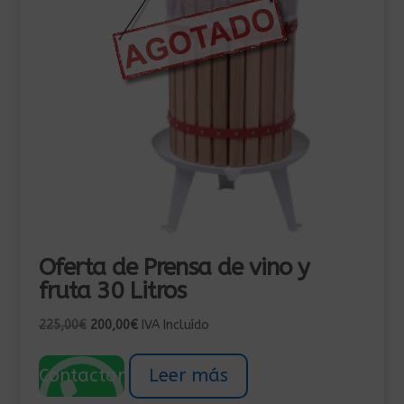
Oferta de Prensa de vino y
fruta 30 Litros
El
El
225,00
€
200,00
€
IVA Incluído
precio
precio
original
actual
Contactar
Leer más
era:
es: