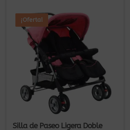
225,00€.
200,00€.
¡Oferta!
Silla de Paseo Ligera Doble