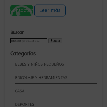
precio
precio
original
actual
Contactar
Leer más
era:
es:
225,00€.
200,00€.
Buscar
Buscar
Buscar
por:
Categorías
BEBÉS Y NIÑOS PEQUEÑOS
BRICOLAJE Y HERRAMIENTAS
CASA
DEPORTES