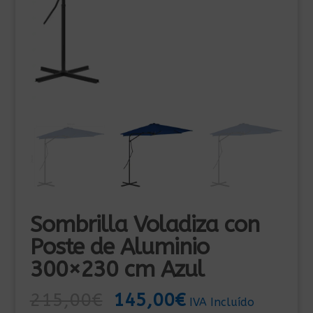
Sombrilla Voladiza con
Poste de Aluminio
300×230 cm Azul
El
El
215,00
€
145,00
€
IVA Incluído