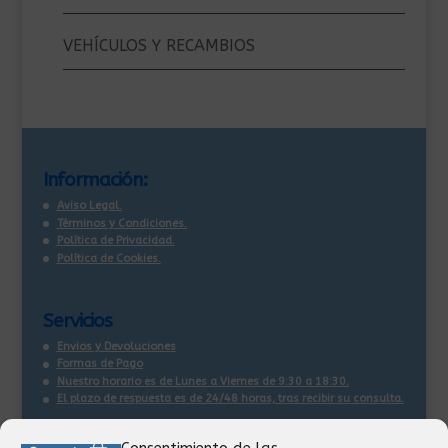
VEHÍCULOS Y RECAMBIOS
Información:
Aviso Legal.
Términos y Condiciones.
Política de Privacidad.
Política de Cookies.
Servicios
Envios y Devoluciones
Formas de Pago
Nuestro horario es de Lunes a Viernes de 9:30 a 18:30.
El plazo de respuesta es de 24/48 horas, tras recibir su consulta
.