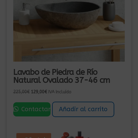
Lavabo de Piedra de Río
Natural Ovalado 37-46 cm
El
El
225,00
€
129,00
€
IVA Incluído
precio
precio
original
actual
Contactar
Añadir al carrito
era:
es:
225,00€.
129,00€.