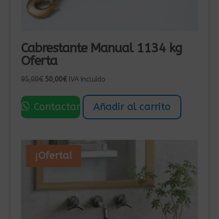
Cabrestante Manual 1134 kg
Oferta
El
El
95,00
€
50,00
€
IVA Incluído
precio
precio
original
actual
Contactar
Añadir al carrito
era:
es:
95,00€.
50,00€.
¡Oferta!