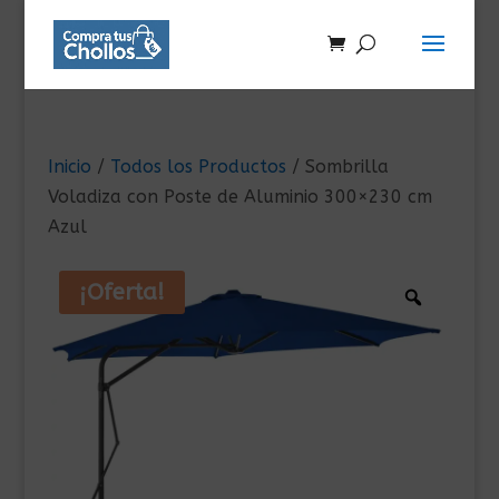
Inicio
/
Todos los Productos
/ Sombrilla
Voladiza con Poste de Aluminio 300×230 cm
Azul
¡Oferta!