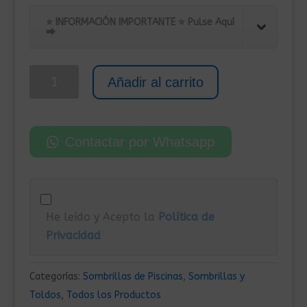
precio
precio
original
actual
⭐ INFORMACIÓN IMPORTANTE ⭐ Pulse Aquí
⮕
era:
es:
215,00€.
145,00€.
Sombrilla
Añadir al carrito
Voladiza
con
Poste
Contactar por Whatsapp
de
Aluminio
300x230
cm
He leído y Acepto la
Política de
Azul
Privacidad
cantidad
Categorías:
Sombrillas de Piscinas
,
Sombrillas y
Toldos
,
Todos los Productos