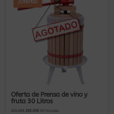
¡Oferta!
Oferta de Prensa de vino y
fruta 30 Litros
El
El
225,00
€
200,00
€
IVA Incluído