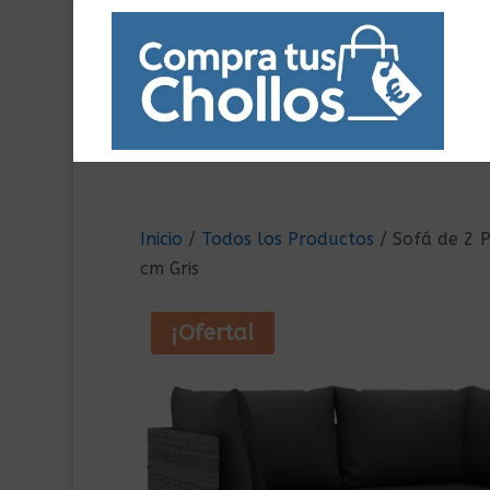
Inicio
/
Todos los Productos
/ Sofá de 2 P
cm Gris
¡Oferta!