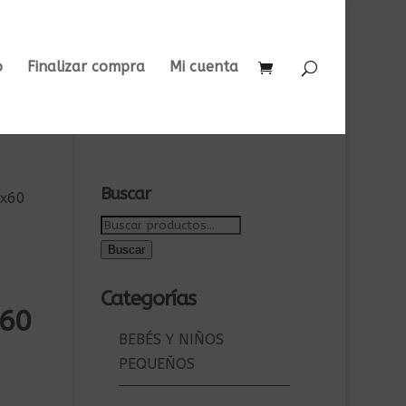
o
Finalizar compra
Mi cuenta
Buscar
0x60
Buscar
por:
Buscar
Categorías
x60
BEBÉS Y NIÑOS
PEQUEÑOS