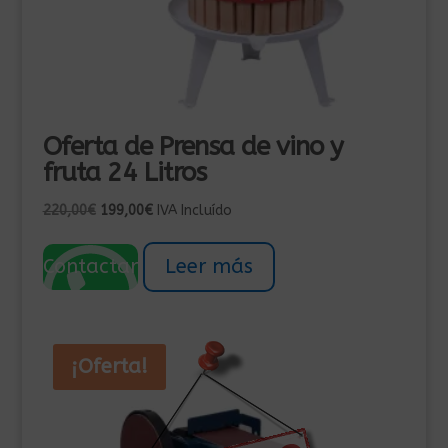
Oferta de Prensa de vino y
fruta 24 Litros
El
El
220,00
€
199,00
€
IVA Incluído
precio
precio
original
actual
Contactar
Leer más
era:
es:
220,00€.
199,00€.
¡Oferta!