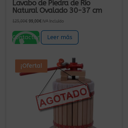
Lavabo de Piedra de Río
Natural Ovalado 30-37 cm
El
El
125,00
€
99,00
€
IVA Incluído
precio
precio
original
actual
Contactar
Leer más
era:
es:
125,00€.
99,00€.
¡Oferta!