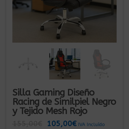
Silla Gaming Diseño
Racing de Similpiel Negro
y Tejido Mesh Rojo
El
El
155,00
€
105,00
€
IVA Incluído