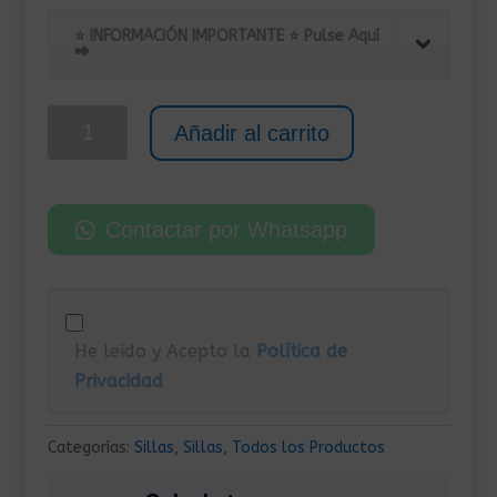
precio
precio
original
actual
⭐ INFORMACIÓN IMPORTANTE ⭐ Pulse Aquí
⮕
era:
es:
155,00€.
105,00€.
Silla
Añadir al carrito
Gaming
Diseño
Racing
Contactar por Whatsapp
de
Similpiel
Negro
y
He leído y Acepto la
Política de
Tejido
Privacidad
Mesh
Rojo
cantidad
Categorías:
Sillas
,
Sillas
,
Todos los Productos