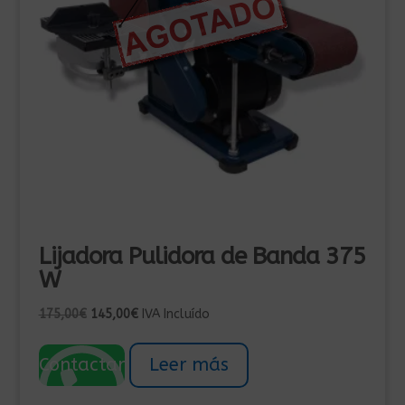
Lijadora Pulidora de Banda 375
W
El
El
175,00
€
145,00
€
IVA Incluído
precio
precio
original
actual
Contactar
Leer más
era:
es:
175,00€.
145,00€.