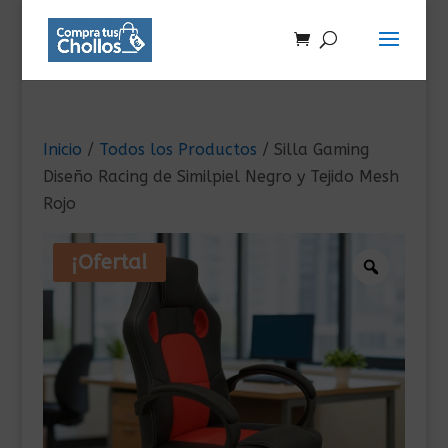
Inicio
/
Todos los Productos
/ Silla Gaming
Diseño Racing de Similpiel Negro y Tejido Mesh
Rojo
¡Oferta!