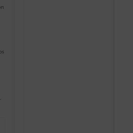
on
os
.