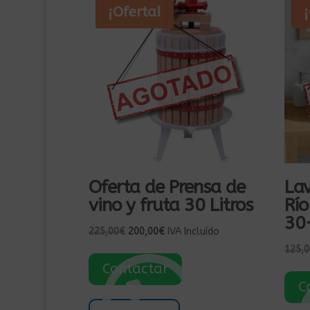
¡Oferta!
Oferta de Prensa de
Lav
vino y fruta 30 Litros
Río
30
El
El
225,00
€
200,00
€
IVA Incluído
precio
precio
125,0
original
actual
Contactar
era:
es:
C
225,00€.
200,00€.