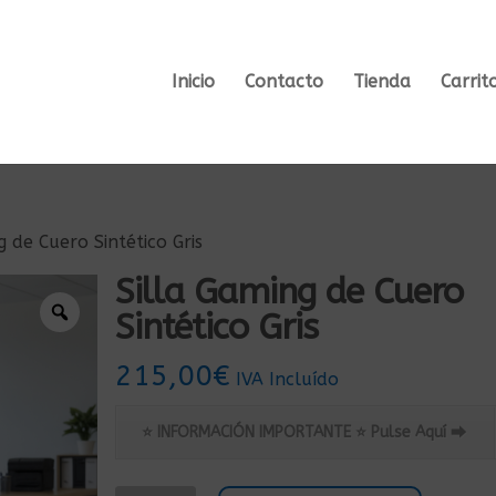
Inicio
Contacto
Tienda
Carrit
g de Cuero Sintético Gris
Silla Gaming de Cuero
Sintético Gris
215,00
€
IVA Incluído
⭐ INFORMACIÓN IMPORTANTE ⭐ Pulse Aquí ⮕