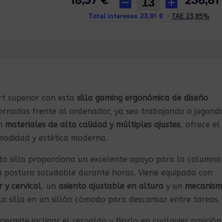
rt superior con esta
silla gaming ergonómica de diseño
 jornadas frente al ordenador, ya sea trabajando o jugand
on
materiales de alta calidad y múltiples ajustes
, ofrece el
omodidad y estética moderna.
sta silla proporciona un excelente apoyo para la columna
 postura saludable durante horas. Viene equipada con
 y cervical
, un
asiento ajustable en altura
y un
mecanis
la silla en un sillón cómodo para descansar entre tareas.
permite inclinar el respaldo y fijarlo en cualquier posición