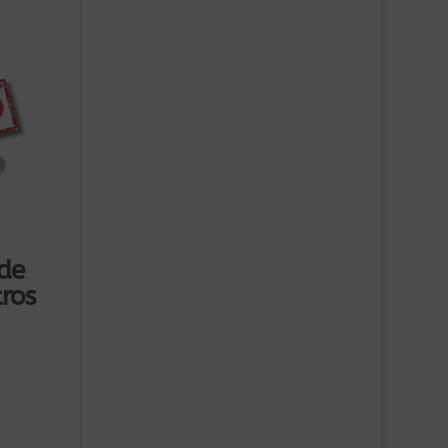
 de
tros