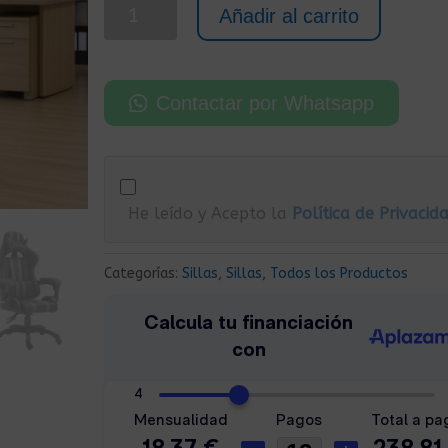
Silla
Añadir al carrito
Gaming
de
Cuero
Contactar por Whatsapp
Sintético
Gris
cantidad
He leído y Acepto la
Política de Privacid
Categorías:
Sillas
,
Sillas
,
Todos los Productos