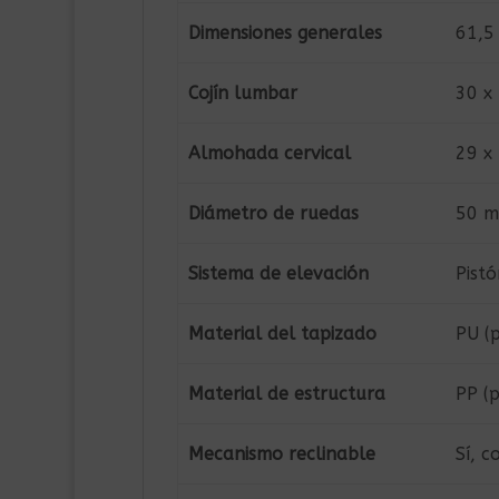
Dimensiones generales
61,5 
Cojín lumbar
30 x
Almohada cervical
29 x
Diámetro de ruedas
50 mm
Sistema de elevación
Pist
Material del tapizado
PU (
Material de estructura
PP (p
Mecanismo reclinable
Sí, c