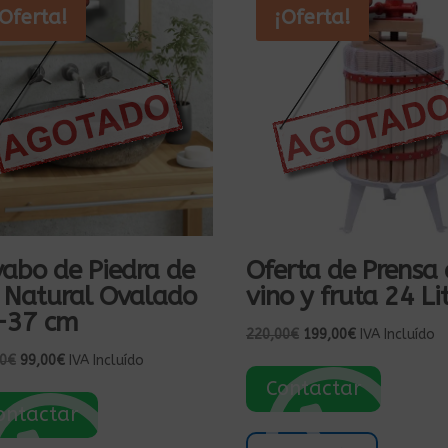
¡Oferta!
¡Oferta!
abo de Piedra de
Oferta de Prensa
 Natural Ovalado
vino y fruta 24 Li
-37 cm
El
El
220,00
€
199,00
€
IVA Incluído
precio
precio
El
El
0
€
99,00
€
IVA Incluído
original
actual
precio
precio
Contactar
era:
es:
original
actual
ontactar
220,00€.
199,00€.
era:
es: