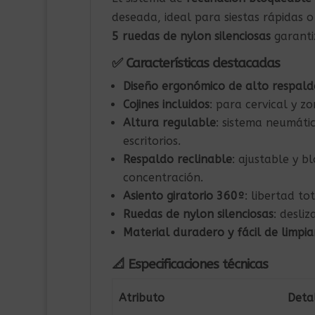
deseada, ideal para siestas rápidas
5 ruedas de nylon silenciosas
garantiz
✅ Características destacadas
Diseño ergonómico de alto respald
Cojines incluidos
: para cervical y 
Altura regulable
: sistema neumáti
escritorios.
Respaldo reclinable
: ajustable y 
concentración.
Asiento giratorio 360º
: libertad to
Ruedas de nylon silenciosas
: desli
Material duradero y fácil de limpia
📐 Especificaciones técnicas
Atributo
Deta