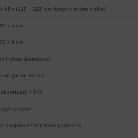
x 68 x (115 – 122) cm (largo x ancho x alto)
 18 x 5 cm
 20 x 8 cm
 (nylon, silenciosas)
ón de gas de 80 mm
poliuretano) + PVC
olipropileno)
on bloqueo en múltiples posiciones