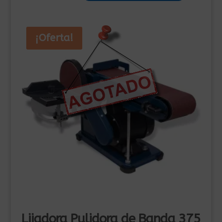
305,00€.
205,00€.
¡Oferta!
Lijadora Pulidora de Banda 375