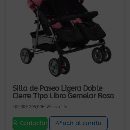
Silla de Paseo Ligera Doble
Cierre Tipo Libro Gemelar Rosa
El
El
305,00
€
205,00
€
IVA Incluído
precio
precio
original
actual
Contactar
Añadir al carrito
era:
es: