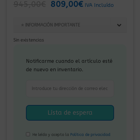
El
El
945,00
€
809,00
€
IVA Incluído
precio
precio
original
actual
⭐ INFORMACIÓN IMPORTANTE
era:
es:
945,00€.
809,00€.
Sin existencias
Notificarme cuando el artículo esté
de nuevo en inventario.
He leído y acepto la
Política de privacidad