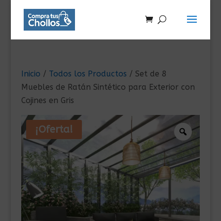
Inicio
/
Todos los Productos
/ Set de 8
Muebles de Ratán Sintético para Exterior con
Cojines en Gris
¡Oferta!