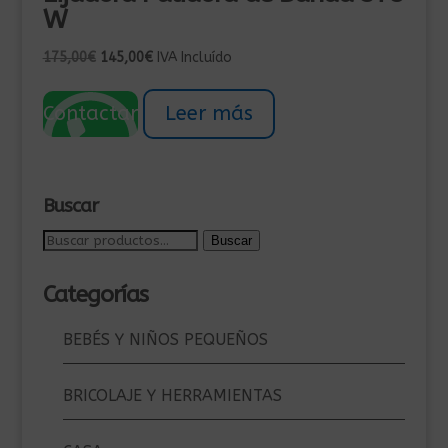
W
El
El
175,00
€
145,00
€
IVA Incluído
precio
precio
original
actual
Contactar
Leer más
era:
es:
175,00€.
145,00€.
Buscar
Buscar
Buscar
por:
Categorías
BEBÉS Y NIÑOS PEQUEÑOS
BRICOLAJE Y HERRAMIENTAS