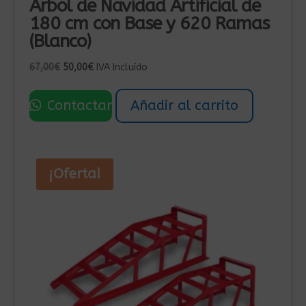
Árbol de Navidad Artificial de
180 cm con Base y 620 Ramas
(Blanco)
El
El
67,00
€
50,00
€
IVA Incluído
precio
precio
original
actual
Contactar
Añadir al carrito
era:
es:
67,00€.
50,00€.
¡Oferta!