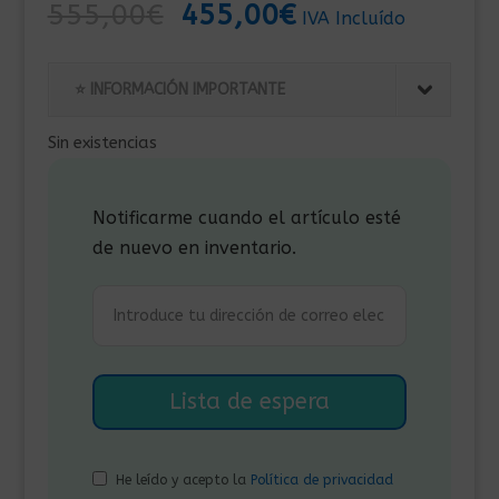
El
El
555,00
€
455,00
€
IVA Incluído
precio
precio
original
actual
⭐ INFORMACIÓN IMPORTANTE
era:
es:
555,00€.
455,00€.
Sin existencias
Notificarme cuando el artículo esté
de nuevo en inventario.
He leído y acepto la
Política de privacidad