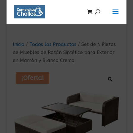
Inicio
/
Todos los Productos
/ Set de 4 Piezas
de Muebles de Ratán Sintético para Exterior
en Marrón y Blanco Crema
¡Oferta!