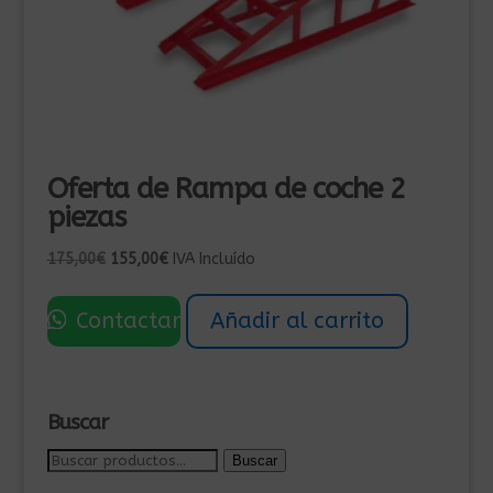
Oferta de Rampa de coche 2
piezas
El
El
175,00
€
155,00
€
IVA Incluído
precio
precio
original
actual
Contactar
Añadir al carrito
era:
es:
175,00€.
155,00€.
Buscar
Buscar
Buscar
por: