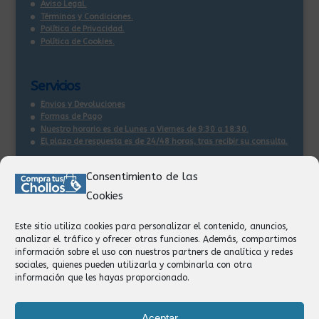
Aviso Legal.
Términos y Condiciones.
Política de Privacidad.
Política de Cookies.
Servicios
Envios y Devoluciones
Formas de Pago
Nuestro horario es de Lunes a Viernes de 9:30 a 18:30.
El plazo de respuesta es de 24/48 horas, tras recibir su consulta
.
Consentimiento de las
Contacto:
Cookies
Información
Pedidos
Este sitio utiliza cookies para personalizar el contenido, anuncios,
Facturación
analizar el tráfico y ofrecer otras funciones. Además, compartimos
Devoluciones
información sobre el uso con nuestros partners de analítica y redes
Privacidad
sociales, quienes pueden utilizarla y combinarla con otra
información que les hayas proporcionado.
Formas de Pago
Aceptar