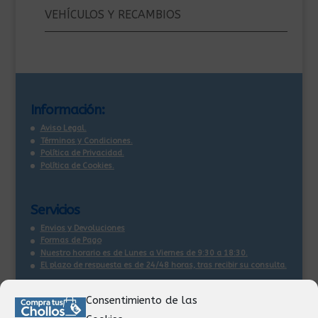
VEHÍCULOS Y RECAMBIOS
Información:
Aviso Legal.
Términos y Condiciones.
Política de Privacidad.
Política de Cookies.
Servicios
Envios y Devoluciones
Formas de Pago
Nuestro horario es de Lunes a Viernes de 9:30 a 18:30.
El plazo de respuesta es de 24/48 horas, tras recibir su consulta
.
Consentimiento de las
Contacto: