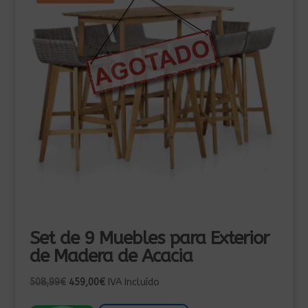
Set de 9 Muebles para Exterior
de Madera de Acacia
El
El
508,99
€
459,00
€
IVA Incluído
precio
precio