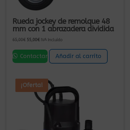
Rueda jockey de remolque 48
mm con 1 abrazadera dividida
El
El
65,00
€
55,00
€
IVA Incluído
precio
precio
original
actual
Contactar
Añadir al carrito
era:
es:
65,00€.
55,00€.
¡Oferta!