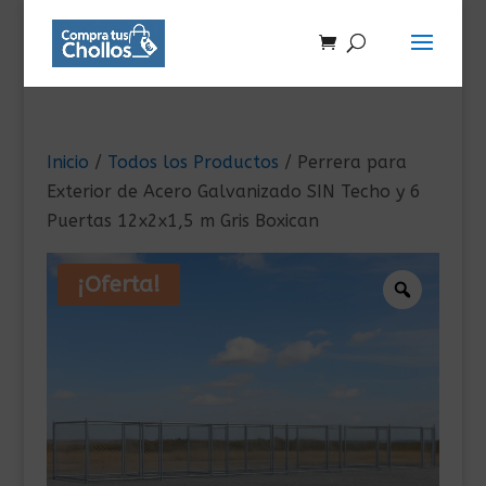
Inicio
/
Todos los Productos
/ Perrera para
Exterior de Acero Galvanizado SIN Techo y 6
Puertas 12x2x1,5 m Gris Boxican
¡Oferta!