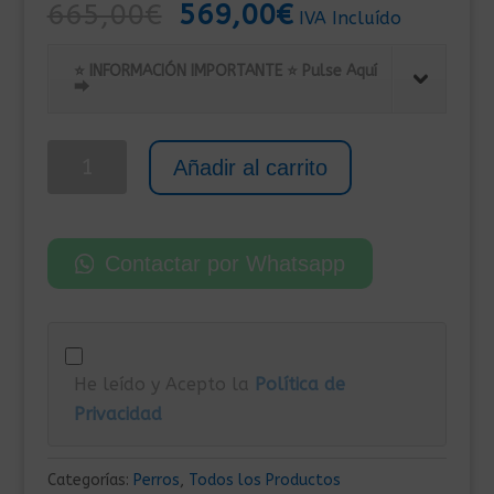
El
El
665,00
€
569,00
€
IVA Incluído
precio
precio
original
actual
⭐ INFORMACIÓN IMPORTANTE ⭐ Pulse Aquí
⮕
era:
es:
665,00€.
569,00€.
Perrera
Añadir al carrito
para
Exterior
de
Contactar por Whatsapp
Acero
Galvanizado
SIN
Techo
He leído y Acepto la
Política de
y
Privacidad
6
Puertas
12x2x1,5
Categorías:
Perros
,
Todos los Productos