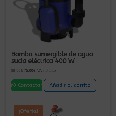
Bomba sumergible de agua
sucia eléctrica 400 W
El
El
89,00
€
75,00
€
IVA Incluído
precio
precio
original
actual
Contactar
Añadir al carrito
era:
es:
89,00€.
75,00€.
¡Oferta!