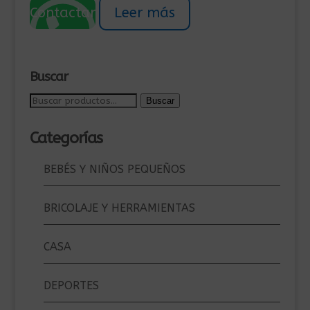
original
actual
Contactar
Leer más
era:
es:
508,99€.
459,00€.
Buscar
Buscar
Buscar
por:
Categorías
BEBÉS Y NIÑOS PEQUEÑOS
BRICOLAJE Y HERRAMIENTAS
CASA
DEPORTES