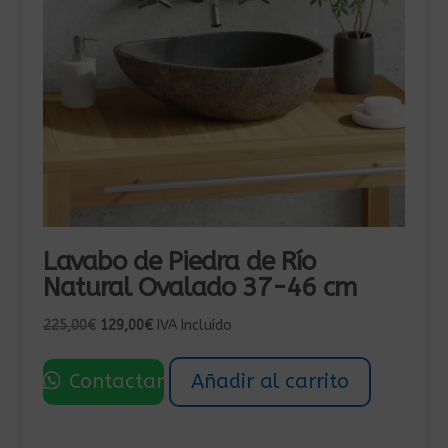
Lavabo de Piedra de Río
Natural Ovalado 37-46 cm
El
El
225,00
€
129,00
€
IVA Incluído
precio
precio
original
actual
Contactar
Añadir al carrito
era:
es:
225,00€.
129,00€.