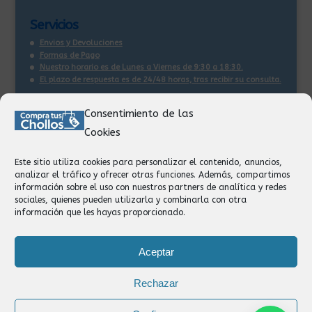
Servicios
Envios y Devoluciones
Formas de Pago
Nuestro horario es de Lunes a Viernes de 9:30 a 18:30.
El plazo de respuesta es de 24/48 horas, tras recibir su consulta
.
Consentimiento de las
Contacto:
Cookies
Información
Pedidos
Este sitio utiliza cookies para personalizar el contenido, anuncios,
Facturación
analizar el tráfico y ofrecer otras funciones. Además, compartimos
Devoluciones
información sobre el uso con nuestros partners de analítica y redes
Privacidad
sociales, quienes pueden utilizarla y combinarla con otra
información que les hayas proporcionado.
Formas de Pago
Aceptar
Rechazar