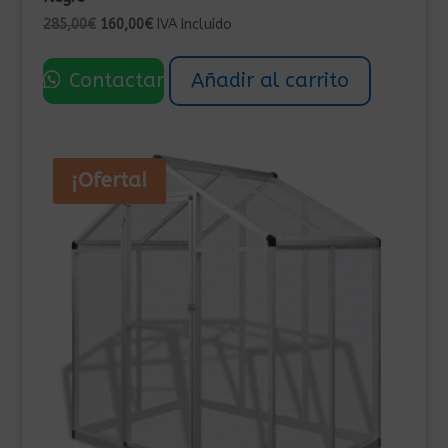
El
El
285,00
€
160,00
€
IVA Incluído
precio
precio
original
actual
Contactar
Añadir al carrito
era:
es:
285,00€.
160,00€.
¡Oferta!