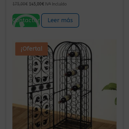
El
El
175,00
€
145,00
€
IVA Incluído
precio
precio
original
actual
Contactar
Leer más
era:
es:
175,00€.
145,00€.
¡Oferta!