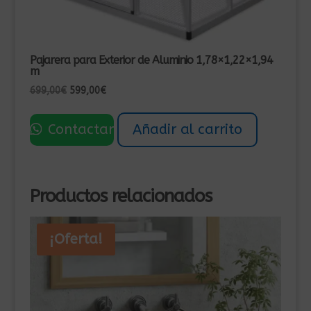
Pajarera para Exterior de Aluminio 1,78×1,22×1,94
m
El
El
699,00
€
599,00
€
precio
precio
original
actual
Contactar
Añadir al carrito
era:
es:
699,00€.
599,00€.
Productos relacionados
¡Oferta!