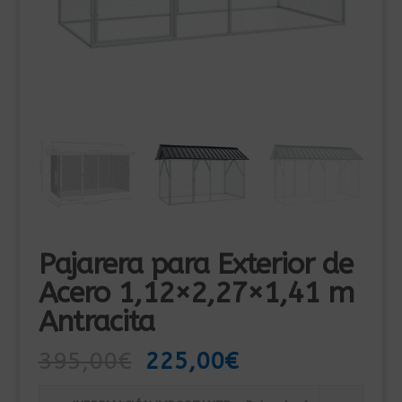
Pajarera para Exterior de
Acero 1,12×2,27×1,41 m
Antracita
El
El
395,00
€
225,00
€
precio
precio