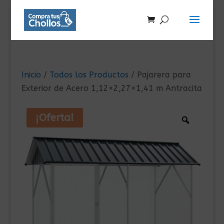
Inicio
/
Todos los Productos
/ Pajarera para
Exterior de Acero 1,12×2,27×1,41 m Antracita
¡Oferta!