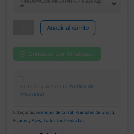
original
actual
⭐ INFORMACIÓN IMPORTANTE ⭐ Pulse Aquí
⮕
era:
es:
395,00€.
225,00€.
Pajarera
Añadir al carrito
para
Exterior
de
Contactar por Whatsapp
Acero
1,12x2,27x1,41
m
Antracita
He leído y Acepto la
Política de
cantidad
Privacidad
Categorías:
Animales de Corral
,
Animales de Granja
,
Pájaros y Aves
,
Todos los Productos