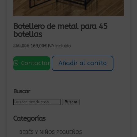
Botellero de metal para 45
botellas
El
El
269,00
€
169,00
€
IVA Incluído
precio
precio
original
actual
Contactar
Añadir al carrito
era:
es:
269,00€.
169,00€.
Buscar
Buscar
Buscar
por:
Categorías
BEBÉS Y NIÑOS PEQUEÑOS