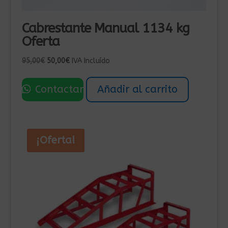
Cabrestante Manual 1134 kg
Oferta
El
El
95,00
€
50,00
€
IVA Incluído
precio
precio
original
actual
Contactar
Añadir al carrito
era:
es:
95,00€.
50,00€.
¡Oferta!