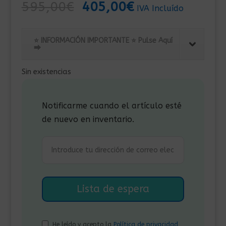
El
El
595,00
€
405,00
€
IVA Incluído
precio
precio
original
actual
⭐ INFORMACIÓN IMPORTANTE ⭐ Pulse Aquí
era:
es:
⮕
595,00€.
405,00€.
Sin existencias
Notificarme cuando el artículo esté
de nuevo en inventario.
He leído y acepto la
Política de privacidad