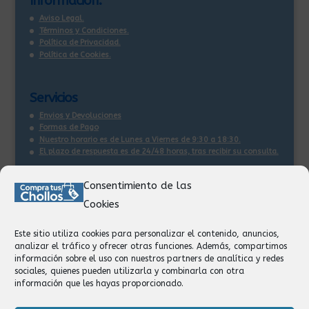
Información:
Aviso Legal.
Términos y Condiciones.
Política de Privacidad.
Política de Cookies.
Servicios
Envios y Devoluciones
Formas de Pago
Nuestro horario es de Lunes a Viernes de 9:30 a 18:30.
El plazo de respuesta es de 24/48 horas, tras recibir su consulta
.
Consentimiento de las
Contacto:
Cookies
Información
Pedidos
Este sitio utiliza cookies para personalizar el contenido, anuncios,
Facturación
analizar el tráfico y ofrecer otras funciones. Además, compartimos
Devoluciones
información sobre el uso con nuestros partners de analítica y redes
Privacidad
sociales, quienes pueden utilizarla y combinarla con otra
información que les hayas proporcionado.
Formas de Pago