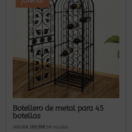
¡Oferta!
Botellero de metal para 45
botellas
El
El
269,00
€
169,00
€
IVA Incluído