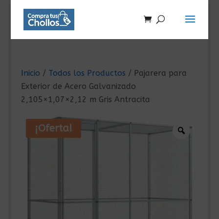
Inicio
/
Todos los Productos
/ Pajarera para
Exterior de Acero Galvanizado
2,105×1,07×2,12 m Gris Antracita
¡Oferta!