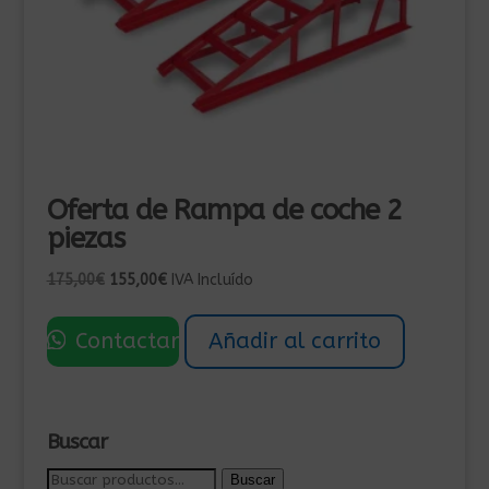
Oferta de Rampa de coche 2
piezas
El
El
175,00
€
155,00
€
IVA Incluído
precio
precio
original
actual
Contactar
Añadir al carrito
era:
es:
175,00€.
155,00€.
Buscar
Buscar
Buscar