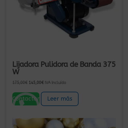
Lijadora Pulidora de Banda 375
W
El
El
175,00
€
145,00
€
IVA Incluído
precio
precio
original
actual
Contactar
Leer más
era:
es:
175,00€.
145,00€.