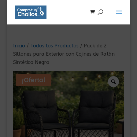
Inicio
/
Todos los Productos
/ Pack de 2
Sillones para Exterior con Cojines de Ratán
Sintético Negro
¡Oferta!