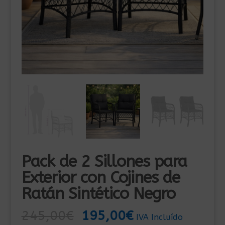
Pack de 2 Sillones para
Exterior con Cojines de
Ratán Sintético Negro
El
El
245,00
€
195,00
€
IVA Incluído