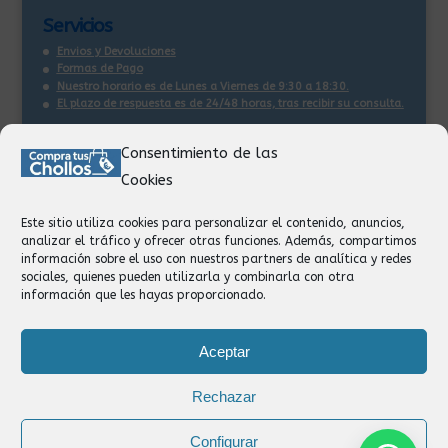
Servicios
Envios y Devoluciones
Formas de Pago
Nuestro horario es de Lunes a Viernes de 9:30 a 18:30.
El plazo de respuesta es de 24/48 horas, tras recibir su consulta
.
Consentimiento de las
Contacto:
Cookies
Información
Pedidos
Este sitio utiliza cookies para personalizar el contenido, anuncios,
Facturación
analizar el tráfico y ofrecer otras funciones. Además, compartimos
Devoluciones
información sobre el uso con nuestros partners de analítica y redes
Privacidad
sociales, quienes pueden utilizarla y combinarla con otra
información que les hayas proporcionado.
Formas de Pago
Aceptar
Rechazar
Configurar