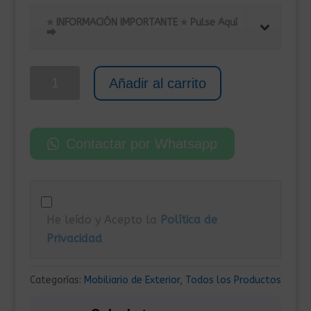
precio
precio
original
actual
⭐ INFORMACIÓN IMPORTANTE ⭐ Pulse Aquí
⮕
era:
es:
245,00€.
195,00€.
Pack
Añadir al carrito
de
2
Sillones
Contactar por Whatsapp
para
Exterior
con
Cojines
He leído y Acepto la
Política de
de
Privacidad
Ratán
Sintético
Negro
Categorías:
Mobiliario de Exterior
,
Todos los Productos
cantidad