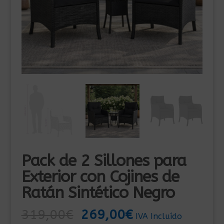
Pack de 2 Sillones para
Exterior con Cojines de
Ratán Sintético Negro
El
El
319,00
€
269,00
€
IVA Incluído