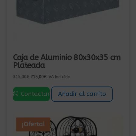
Caja de Aluminio 80x30x35 cm
Plateada
El
El
315,00
€
215,00
€
IVA Incluído
precio
precio
original
actual
Contactar
Añadir al carrito
era:
es:
315,00€.
215,00€.
¡Oferta!