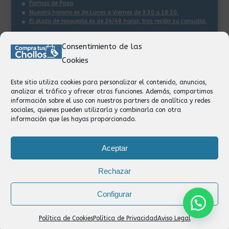
Formas de Pago
Nuestro horario es de Lunes a Viernes de 9:30 a 18:30.
El plazo de respuesta es de 24/48 horas, tras recibir su consulta
.
Consentimiento de las
Contacto:
Cookies
Información
Pedidos
Este sitio utiliza cookies para personalizar el contenido, anuncios,
Facturación
analizar el tráfico y ofrecer otras funciones. Además, compartimos
Devoluciones
información sobre el uso con nuestros partners de analítica y redes
Privacidad
sociales, quienes pueden utilizarla y combinarla con otra
información que les hayas proporcionado.
Formas de Pago
Aceptar
Rechazar
Configurar
Política de Cookies
Política de Privacidad
Aviso Legal