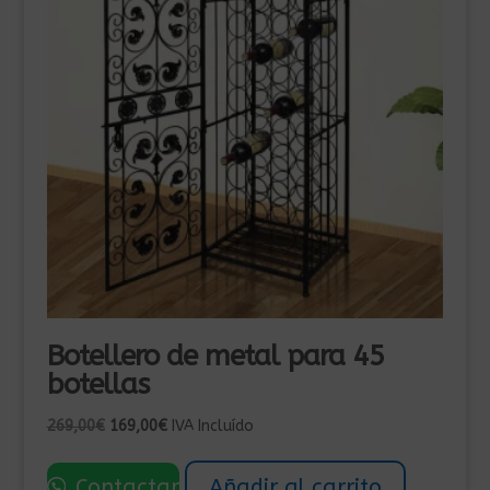
Botellero de metal para 45
botellas
El
El
269,00
€
169,00
€
IVA Incluído
precio
precio
original
actual
Contactar
Añadir al carrito