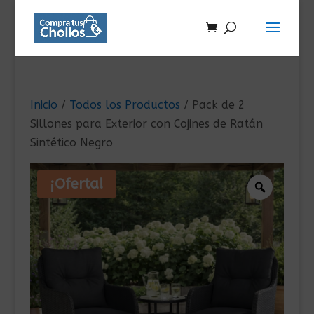
Inicio
/
Todos los Productos
/ Pack de 2
Sillones para Exterior con Cojines de Ratán
Sintético Negro
¡Oferta!