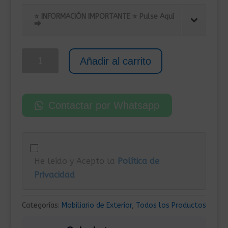
precio
precio
original
actual
⭐ INFORMACIÓN IMPORTANTE ⭐ Pulse Aquí
⮕
era:
es:
319,00€.
269,00€.
Pack
Añadir al carrito
de
2
Sillones
Contactar por Whatsapp
para
Exterior
con
Cojines
He leído y Acepto la
Política de
de
Privacidad
Ratán
Sintético
Negro
Categorías:
Mobiliario de Exterior
,
Todos los Productos
cantidad