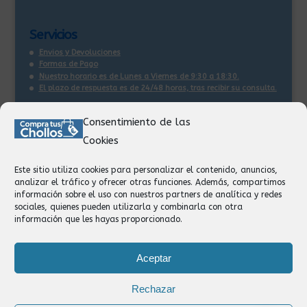
Servicios
Envios y Devoluciones
Formas de Pago
Nuestro horario es de Lunes a Viernes de 9:30 a 18:30.
El plazo de respuesta es de 24/48 horas, tras recibir su consulta
.
Consentimiento de las
Contacto:
Cookies
Información
Pedidos
Este sitio utiliza cookies para personalizar el contenido, anuncios,
Facturación
analizar el tráfico y ofrecer otras funciones. Además, compartimos
Devoluciones
información sobre el uso con nuestros partners de analítica y redes
Privacidad
sociales, quienes pueden utilizarla y combinarla con otra
información que les hayas proporcionado.
Formas de Pago
Aceptar
Rechazar