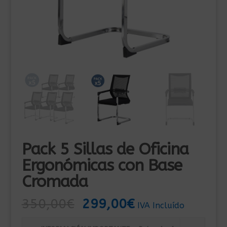
Pack 5 Sillas de Oficina
Ergonómicas con Base
Cromada
El
El
350,00
€
299,00
€
IVA Incluído
precio
precio