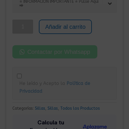
original
actual
⭐ INFORMACIÓN IMPORTANTE ⭐ Pulse Aquí
⮕
era:
es:
350,00€.
299,00€.
Pack
Añadir al carrito
5
Sillas
de
Contactar por Whatsapp
Oficina
Ergonómicas
con
Base
He leído y Acepto la
Política de
Cromada
Privacidad
cantidad
Categorías:
Sillas
,
Sillas
,
Todos los Productos