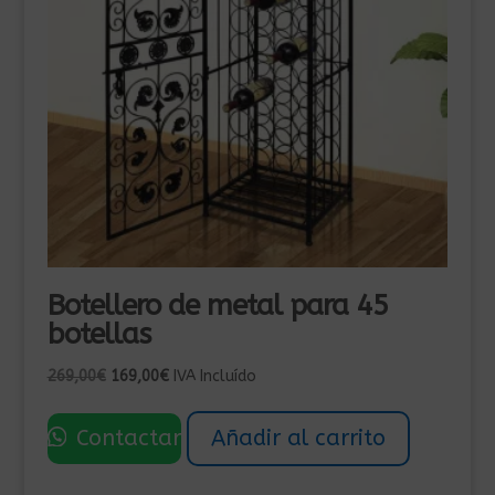
Botellero de metal para 45
botellas
El
El
269,00
€
169,00
€
IVA Incluído
precio
precio
original
actual
Contactar
Añadir al carrito
era:
es:
269,00€.
169,00€.