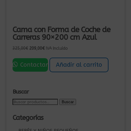
Cama con Forma de Coche de
Carreras 90×200 cm Azul
El
El
325,00
€
209,00
€
IVA Incluído
precio
precio
original
actual
Contactar
Añadir al carrito
era:
es:
325,00€.
209,00€.
Buscar
Buscar
Buscar
por:
Categorías
BEBÉS Y NIÑOS PEQUEÑOS