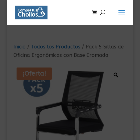
Inicio
/
Todos los Productos
/ Pack 5 Sillas de
Oficina Ergonómicas con Base Cromada
¡Oferta!