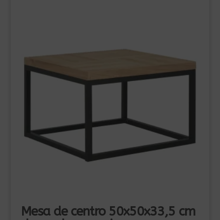
220,00€.
199,00€.
Mesa de centro 50x50x33,5 cm