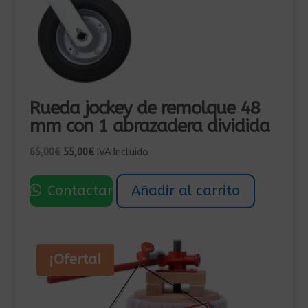
Rueda jockey de remolque 48
mm con 1 abrazadera dividida
El
El
65,00
€
55,00
€
IVA Incluído
precio
precio
original
actual
Contactar
Añadir al carrito
era:
es:
65,00€.
55,00€.
¡Oferta!