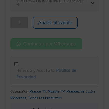
original
actual
⭐ INFORMACIÓN IMPORTANTE ⭐ Pulse Aquí
⮕
era:
es:
275,00€.
129,00€.
Mueble
Añadir al carrito
para
TV
con
Contactar por Whatsapp
luces
LED
140x36,6x40
cm
He leído y Acepto la
Política de
Blanco
Privacidad
cantidad
Categorías:
Mueble TV
,
Mueble TV
,
Muebles de Salón
Modernos
,
Todos los Productos