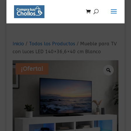
Inicio
/
Todos los Productos
/ Mueble para TV
con luces LED 140×36,6×40 cm Blanco
¡Oferta!