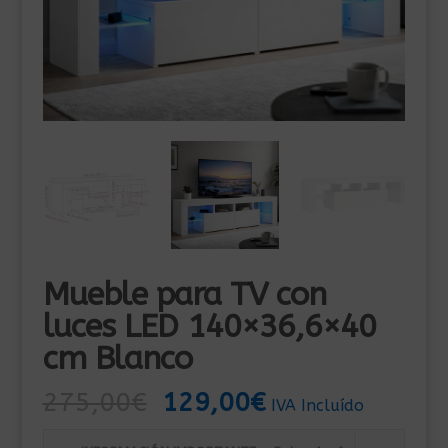
Mueble para TV con
luces LED 140×36,6×40
cm Blanco
El
El
275,00
€
129,00
€
IVA Incluído
precio
precio