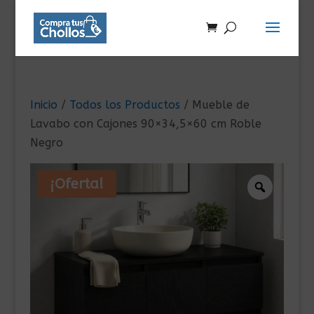
Inicio
/
Todos los Productos
/ Mueble de
Lavabo con Cajones 90×34,5×60 cm Roble
Negro
¡Oferta!