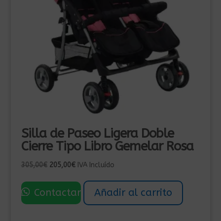
Silla de Paseo Ligera Doble
Cierre Tipo Libro Gemelar Rosa
El
El
305,00
€
205,00
€
IVA Incluído
precio
precio
original
actual
Contactar
Añadir al carrito
era:
es:
305,00€.
205,00€.