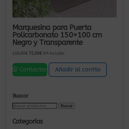
Marquesina para Puerta
Policarbonato 150×100 cm
Negro y Transparente
El
El
119,00
€
75,00
€
IVA Incluído
precio
precio
original
actual
Contactar
Añadir al carrito
era:
es:
119,00€.
75,00€.
Buscar
Buscar
Buscar
por:
Categorías