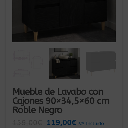
Mueble de Lavabo con
Cajones 90×34,5×60 cm
Roble Negro
El
El
159,00
€
119,00
€
IVA Incluído