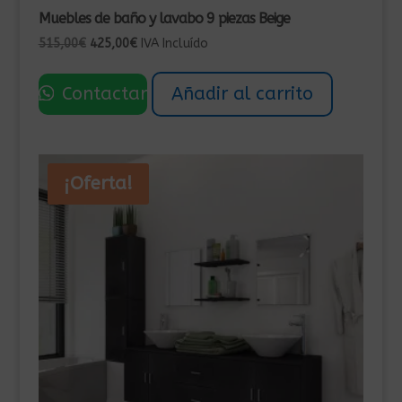
Muebles de baño y lavabo 9 piezas Beige
El
El
515,00
€
425,00
€
IVA Incluído
precio
precio
original
actual
Contactar
Añadir al carrito
era:
es:
515,00€.
425,00€.
¡Oferta!