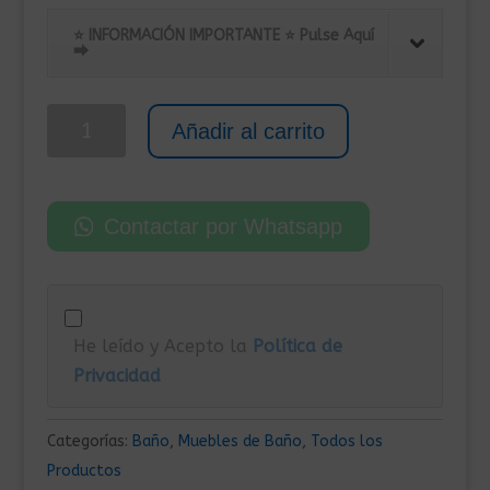
precio
precio
original
actual
⭐ INFORMACIÓN IMPORTANTE ⭐ Pulse Aquí
⮕
era:
es:
159,00€.
119,00€.
Mueble
Añadir al carrito
de
Lavabo
con
Contactar por Whatsapp
Cajones
90x34,5x60
cm
Roble
He leído y Acepto la
Política de
Negro
Privacidad
cantidad
Categorías:
Baño
,
Muebles de Baño
,
Todos los
Productos