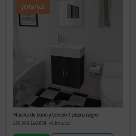
¡Oferta!
Mueble de baño y lavabo 3 piezas negro
El
El
259,00
€
149,00
€
IVA Incluído
precio
precio