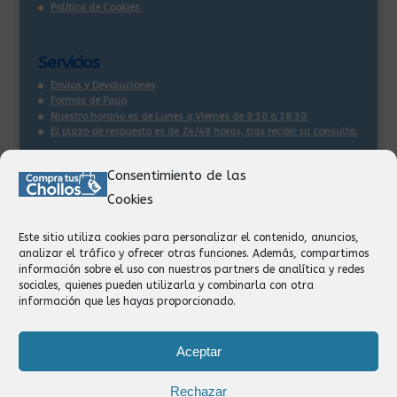
Política de Cookies.
Servicios
Envios y Devoluciones
Formas de Pago
Nuestro horario es de Lunes a Viernes de 9:30 a 18:30.
El plazo de respuesta es de 24/48 horas, tras recibir su consulta
.
Consentimiento de las
Contacto:
Cookies
Información
Pedidos
Este sitio utiliza cookies para personalizar el contenido, anuncios,
Facturación
analizar el tráfico y ofrecer otras funciones. Además, compartimos
Devoluciones
información sobre el uso con nuestros partners de analítica y redes
Privacidad
sociales, quienes pueden utilizarla y combinarla con otra
información que les hayas proporcionado.
Formas de Pago
Aceptar
Rechazar