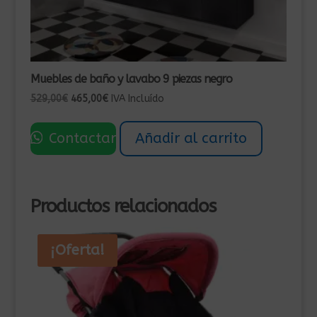
Muebles de baño y lavabo 9 piezas negro
El
El
529,00
€
465,00
€
IVA Incluído
precio
precio
original
actual
Contactar
Añadir al carrito
era:
es:
529,00€.
465,00€.
Productos relacionados
¡Oferta!