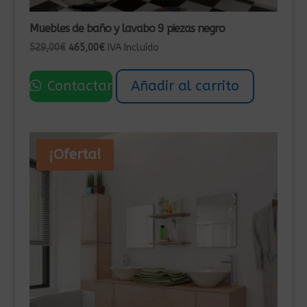
Muebles de baño y lavabo 9 piezas negro
El
El
529,00
€
465,00
€
IVA Incluído
precio
precio
original
actual
Contactar
Añadir al carrito
era:
es:
529,00€.
465,00€.
¡Oferta!