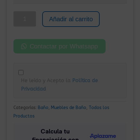
era:
es:
219,00€.
145,00€.
Mueble
Añadir al carrito
de
Lavabo
80x33x60
Contactar por Whatsapp
cm
Blanco
cantidad
He leído y Acepto la
Política de
Privacidad
Categorías:
Baño
,
Muebles de Baño
,
Todos los
Productos