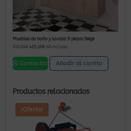
Muebles de baño y lavabo 9 piezas Beige
El
El
515,00
€
425,00
€
IVA Incluído
precio
precio
original
actual
Contactar
Añadir al carrito
era:
es:
515,00€.
425,00€.
Productos relacionados
¡Oferta!