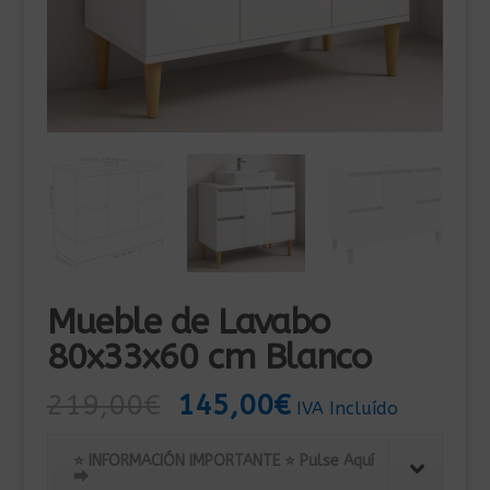
Mueble de Lavabo
80x33x60 cm Blanco
El
El
219,00
€
145,00
€
IVA Incluído
precio
precio
original
actual
⭐ INFORMACIÓN IMPORTANTE ⭐ Pulse Aquí
⮕