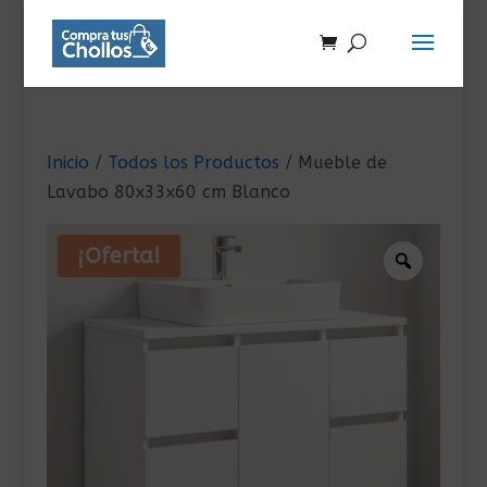
Inicio
/
Todos los Productos
/ Mueble de
Lavabo 80x33x60 cm Blanco
¡Oferta!