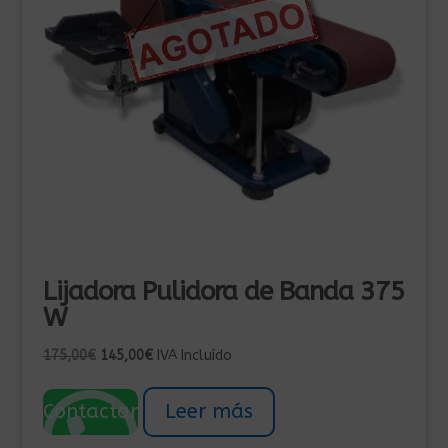
Lijadora Pulidora de Banda 375
W
El
El
175,00
€
145,00
€
IVA Incluído
precio
precio
original
actual
Contactar
Leer más
era:
es:
175,00€.
145,00€.