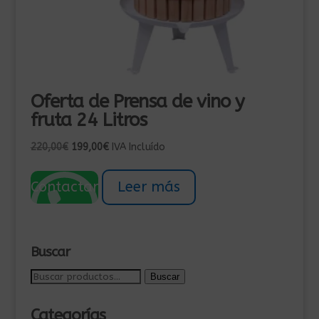
Oferta de Prensa de vino y
fruta 24 Litros
El
El
220,00
€
199,00
€
IVA Incluído
precio
precio
original
actual
Contactar
Leer más
era:
es:
220,00€.
199,00€.
Buscar
Buscar
Buscar
por:
Categorías