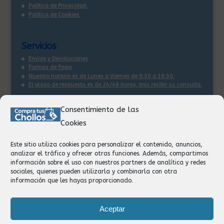
Política de Privacidad.
Política de Cookies.
Servicios
Envios y Devoluciones
Formas de Pago
Nuestro horario es de Lunes a Viernes de 9:30 a 18:30.
El plazo de respuesta es de 24/48 horas, tras recibir su consulta
.
Consentimiento de las
Contacto:
Cookies
Información
Pedidos
Este sitio utiliza cookies para personalizar el contenido, anuncios,
Facturación
analizar el tráfico y ofrecer otras funciones. Además, compartimos
Devoluciones
información sobre el uso con nuestros partners de analítica y redes
Privacidad
sociales, quienes pueden utilizarla y combinarla con otra
información que les hayas proporcionado.
Formas de Pago
Aceptar