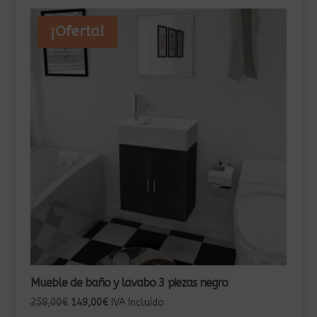
¡Oferta!
Mueble de baño y lavabo 3 piezas negro
El
El
259,00
€
149,00
€
IVA Incluído