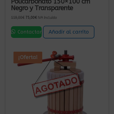
Policarbonato 150×100 cm
Negro y Transparente
El
El
119,00
€
75,00
€
IVA Incluído
precio
precio
original
actual
Contactar
Añadir al carrito
era:
es:
119,00€.
75,00€.
¡Oferta!