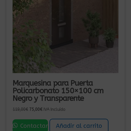
Marquesina para Puerta
Policarbonato 150×100 cm
Negro y Transparente
El
El
119,00
€
75,00
€
IVA Incluído
precio
precio
original
actual
Contactar
Añadir al carrito
era:
es: