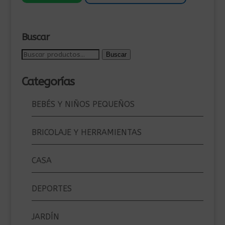
119,00€.
75,00€.
Buscar
Buscar
Buscar
por:
Categorías
BEBÉS Y NIÑOS PEQUEÑOS
BRICOLAJE Y HERRAMIENTAS
CASA
DEPORTES
JARDÍN