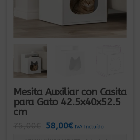
Mesita Auxiliar con Casita
para Gato 42.5x40x52.5
cm
El
El
75,00
€
58,00
€
IVA Incluído
precio
precio