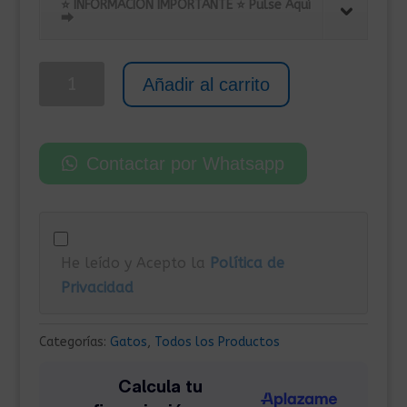
original
actual
⭐ INFORMACIÓN IMPORTANTE ⭐ Pulse Aquí
⮕
era:
es:
75,00€.
58,00€.
Mesita
Añadir al carrito
Auxiliar
con
Casita
Contactar por Whatsapp
para
Gato
42.5x40x52.5
cm
He leído y Acepto la
Política de
cantidad
Privacidad
Categorías:
Gatos
,
Todos los Productos