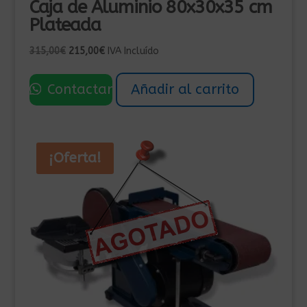
Caja de Aluminio 80x30x35 cm
Plateada
El
El
315,00
€
215,00
€
IVA Incluído
precio
precio
original
actual
Contactar
Añadir al carrito
era:
es:
315,00€.
215,00€.
¡Oferta!