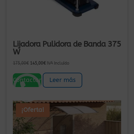
Lijadora Pulidora de Banda 375
W
El
El
175,00
€
145,00
€
IVA Incluído
precio
precio
original
actual
Contactar
Leer más
era:
es:
175,00€.
145,00€.
¡Oferta!