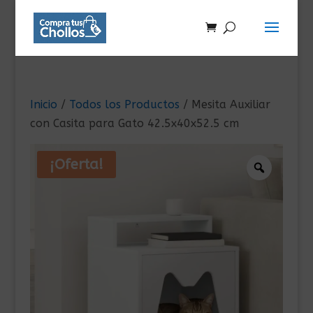
Inicio
/
Todos los Productos
/ Mesita Auxiliar
con Casita para Gato 42.5x40x52.5 cm
¡Oferta!