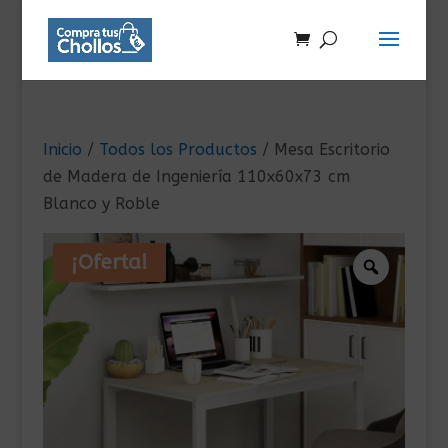
Inicio
/
Todos los Productos
/ Mesa Escritorio
de Madera de Ingeniería 110x60x73 cm
Blanco y Roble
¡Oferta!