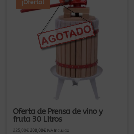
¡Oferta!
Oferta de Prensa de vino y
fruta 30 Litros
El
El
225,00
€
200,00
€
IVA Incluído