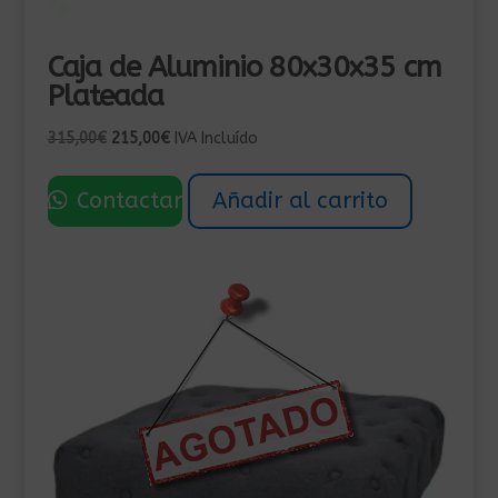
Caja de Aluminio 80x30x35 cm
Plateada
El
El
315,00
€
215,00
€
IVA Incluído
precio
precio
original
actual
Contactar
Añadir al carrito
era:
es:
315,00€.
215,00€.