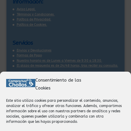
Información:
Aviso Legal.
Términos y Condiciones.
Política de Privacidad.
Política de Cookies.
Servicios
Envios y Devoluciones
Formas de Pago
Nuestro horario es de Lunes a Viernes de 9:30 a 18:30.
El plazo de respuesta es de 24/48 horas, tras recibir su consulta
.
Consentimiento de las
Contacto:
Cookies
Información
Pedidos
Este sitio utiliza cookies para personalizar el contenido, anuncios,
Facturación
analizar el tráfico y ofrecer otras funciones. Además, compartimos
Devoluciones
información sobre el uso con nuestros partners de analítica y redes
Privacidad
sociales, quienes pueden utilizarla y combinarla con otra
información que les hayas proporcionado.
Formas de Pago