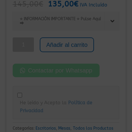
El
El
145,00
€
135,00
€
IVA Incluído
precio
precio
original
actual
⭐ INFORMACIÓN IMPORTANTE ⭐ Pulse Aquí
⮕
era:
es:
145,00€.
135,00€.
Mesa
Añadir al carrito
Escritorio
de
Madera
Contactar por Whatsapp
de
Ingeniería
110x60x73
cm
He leído y Acepto la
Política de
Blanco
Privacidad
y
Roble
cantidad
Categorías:
Escritorios
,
Mesas
,
Todos los Productos