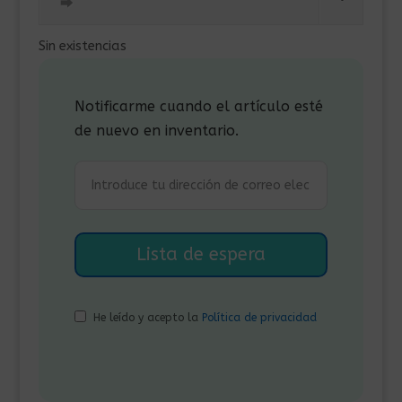
era:
es:
⮕
99,00€.
89,00€.
Sin existencias
Notificarme cuando el artículo esté
de nuevo en inventario.
He leído y acepto la
Política de privacidad