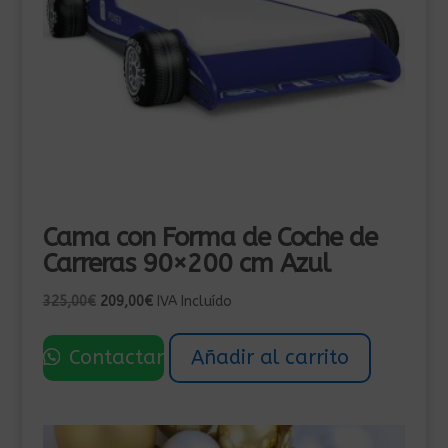
Cama con Forma de Coche de
Carreras 90×200 cm Azul
El
El
325,00
€
209,00
€
IVA Incluído
precio
precio
original
actual
Contactar
Añadir al carrito
era:
es:
325,00€.
209,00€.