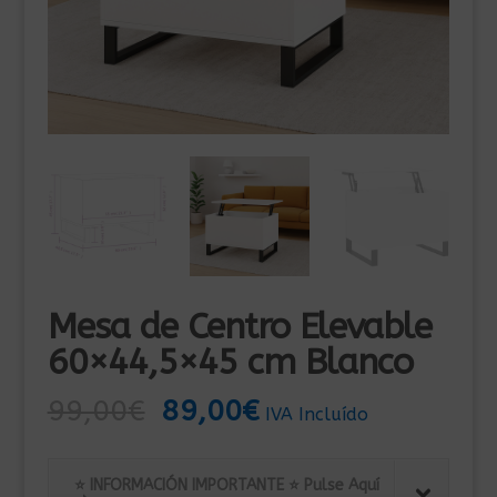
Mesa de Centro Elevable
60×44,5×45 cm Blanco
El
El
99,00
€
89,00
€
IVA Incluído
precio
precio
original
actual
⭐ INFORMACIÓN IMPORTANTE ⭐ Pulse Aquí