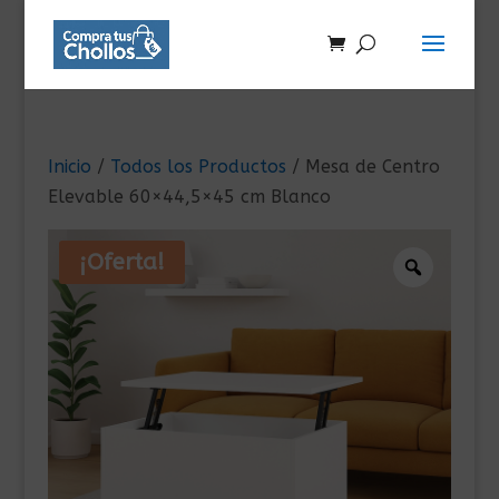
Inicio
/
Todos los Productos
/ Mesa de Centro
Elevable 60×44,5×45 cm Blanco
¡Oferta!