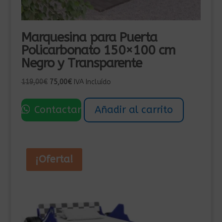
Marquesina para Puerta
Policarbonato 150×100 cm
Negro y Transparente
El
El
119,00
€
75,00
€
IVA Incluído
precio
precio
original
actual
Contactar
Añadir al carrito
era:
es:
119,00€.
75,00€.
¡Oferta!