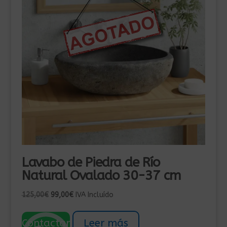
Lavabo de Piedra de Río
Natural Ovalado 30-37 cm
El
El
125,00
€
99,00
€
IVA Incluído
precio
precio
original
actual
Contactar
Leer más