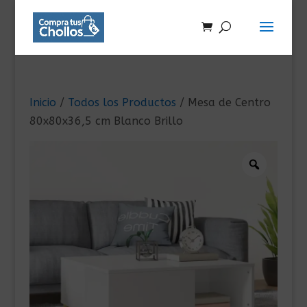
Inicio
/
Todos los Productos
/ Mesa de Centro
80x80x36,5 cm Blanco Brillo