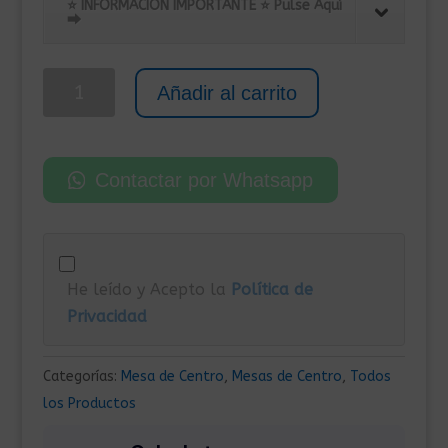
⭐ INFORMACIÓN IMPORTANTE ⭐ Pulse Aquí
⮕
Mesa
Añadir al carrito
de
Centro
80x80x36,5
Contactar por Whatsapp
cm
Blanco
Brillo
cantidad
He leído y Acepto la
Política de
Privacidad
Categorías:
Mesa de Centro
,
Mesas de Centro
,
Todos
los Productos