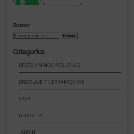
era:
es:
125,00€.
99,00€.
Buscar
Buscar
Buscar
por:
Categorías
BEBÉS Y NIÑOS PEQUEÑOS
BRICOLAJE Y HERRAMIENTAS
CASA
DEPORTES
JARDÍN