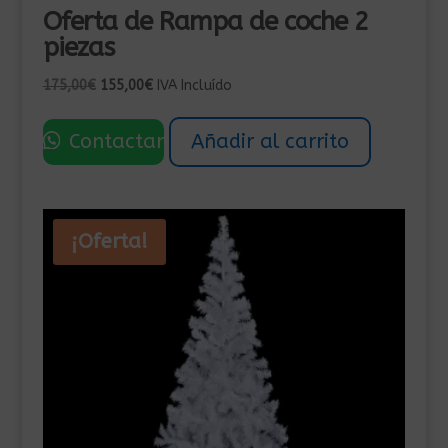
Oferta de Rampa de coche 2
piezas
El
El
175,00
€
155,00
€
IVA Incluído
precio
precio
original
actual
Contactar
Añadir al carrito
era:
es:
175,00€.
155,00€.
¡Oferta!