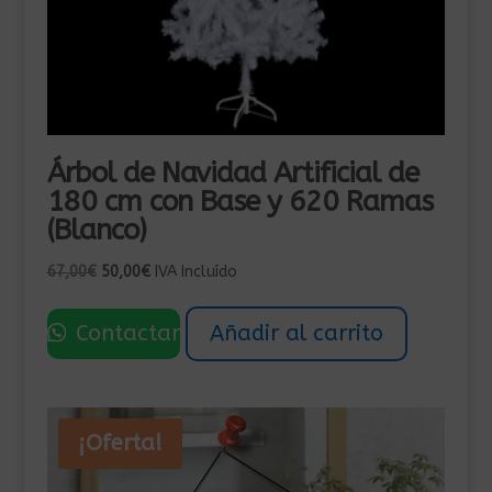
Árbol de Navidad Artificial de
180 cm con Base y 620 Ramas
(Blanco)
El
El
67,00
€
50,00
€
IVA Incluído
precio
precio
original
actual
Contactar
Añadir al carrito
era:
es:
67,00€.
50,00€.
¡Oferta!