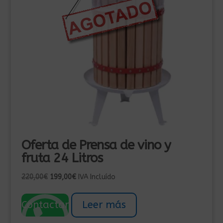
Oferta de Prensa de vino y
fruta 24 Litros
El
El
220,00
€
199,00
€
IVA Incluído
precio
precio
original
actual
Contactar
Leer más
era:
es:
220,00€.
199,00€.