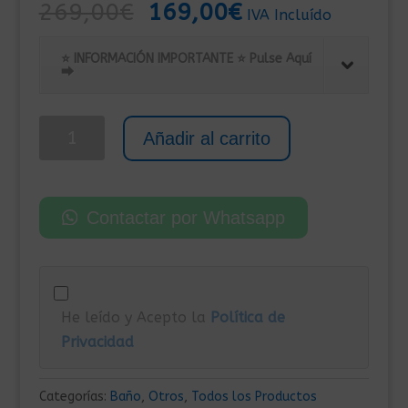
El
El
269,00
€
169,00
€
IVA Incluído
precio
precio
original
actual
⭐ INFORMACIÓN IMPORTANTE ⭐ Pulse Aquí
⮕
era:
es:
269,00€.
169,00€.
Mampara
Añadir al carrito
Fija
de
Vidrio
Contactar por Whatsapp
Templado
para
Ducha
80x200
He leído y Acepto la
Política de
cm
Privacidad
y
Grosor
de
Categorías:
Baño
,
Otros
,
Todos los Productos