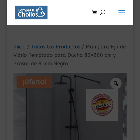
Inicio
/
Todos los Productos
/ Mampara Fija de
Vidrio Templado para Ducha 80×200 cm y
Grosor de 8 mm Negro
¡Oferta!