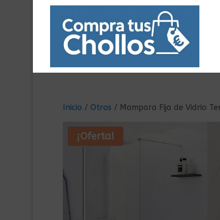
Inicio
/
Otros
/ Mampara Fija de Vidrio 
¡Oferta!