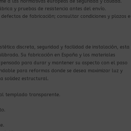
rme a las normativas europeas de seguridad y calidad.
ábrica y pruebas de resistencia antes del envío.
 defectos de fabricación; consultar condiciones y plazos e
tética discreta, seguridad y facilidad de instalación, esta
ibrada. Su fabricación en España y los materiales
 pensado para durar y mantener su aspecto con el paso
ndable para reformas donde se desea maximizar luz y
a solidez estructural.
al templado transparente.
to.
e.