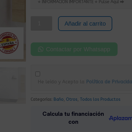
original
actual
⭐ INFORMACIÓN IMPORTANTE ⭐ Pulse Aquí ⮕
era:
es:
255,00€.
155,00€.
Mampara
Añadir al carrito
Fija
de
Vidrio
Contactar por Whatsapp
Templado
para
Ducha
80x200
He leído y Acepto la
Política de Privacid
cm
y
Grosor
Categorías:
Baño
,
Otros
,
Todos los Productos
de
8
mm
Cromo