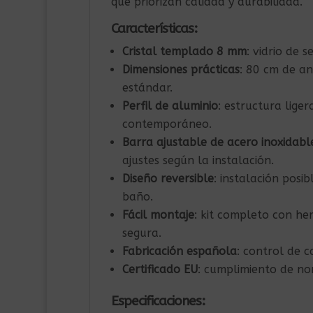
que priorizan calidad y durabilidad.
Características:
Cristal templado 8 mm
: vidrio de 
Dimensiones prácticas
: 80 cm de a
estándar.
Perfil de aluminio
: estructura lige
contemporáneo.
Barra ajustable de acero inoxidabl
ajustes según la instalación.
Diseño reversible
: instalación posi
baño.
Fácil montaje
: kit completo con her
segura.
Fabricación española
: control de c
Certificado EU
: cumplimiento de no
Especificaciones: