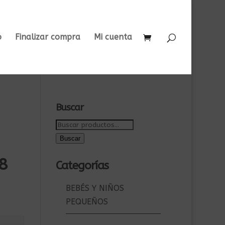
o
Finalizar compra
Mi cuenta
Buscar
Buscar
por:
Buscar
8
Categorías
BEBÉS Y NIÑOS
PEQUEÑOS