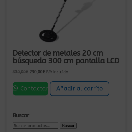
Detector de metales 20 cm
búsqueda 300 cm pantalla LCD
El
El
330,00
€
230,00
€
IVA Incluído
precio
precio
original
actual
Contactar
Añadir al carrito
era:
es:
330,00€.
230,00€.
Buscar
Buscar
Buscar