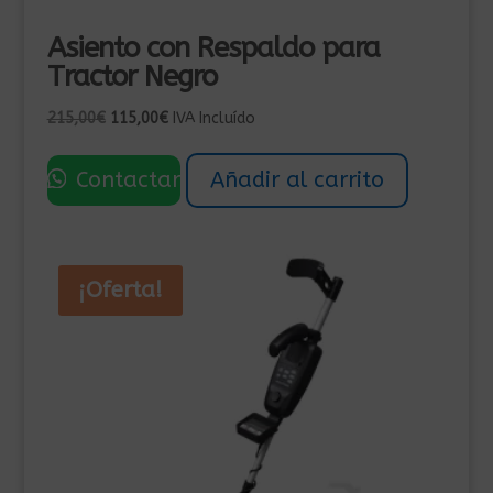
Asiento con Respaldo para
Tractor Negro
El
El
215,00
€
115,00
€
IVA Incluído
precio
precio
original
actual
Contactar
Añadir al carrito
era:
es:
215,00€.
115,00€.
¡Oferta!