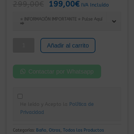
El
El
299,00
€
199,00
€
IVA Incluído
precio
precio
original
actual
⭐ INFORMACIÓN IMPORTANTE ⭐ Pulse Aquí
⮕
era:
es:
299,00€.
199,00€.
Mampara
Añadir al carrito
Fija
de
Vidrio
Contactar por Whatsapp
Templado
para
Ducha
120x200
He leído y Acepto la
Política de
cm
Privacidad
y
Grosor
de
Categorías:
Baño
,
Otros
,
Todos los Productos