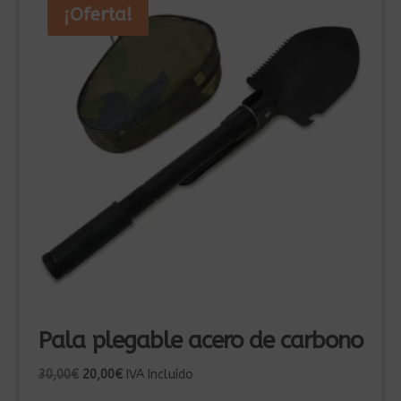
¡Oferta!
Pala plegable acero de carbono
El
El
30,00
€
20,00
€
IVA Incluído
precio
precio