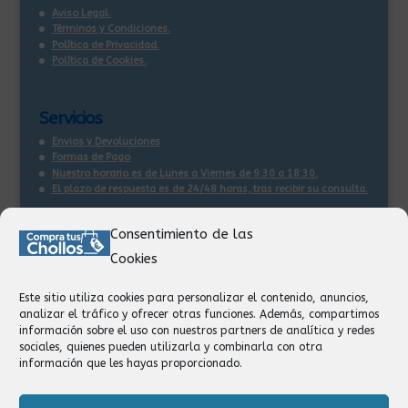
Aviso Legal.
Términos y Condiciones.
Política de Privacidad.
Política de Cookies.
Servicios
Envios y Devoluciones
Formas de Pago
Nuestro horario es de Lunes a Viernes de 9:30 a 18:30.
El plazo de respuesta es de 24/48 horas, tras recibir su consulta
.
Consentimiento de las
Contacto:
Cookies
Información
Pedidos
Este sitio utiliza cookies para personalizar el contenido, anuncios,
Facturación
analizar el tráfico y ofrecer otras funciones. Además, compartimos
Devoluciones
información sobre el uso con nuestros partners de analítica y redes
Privacidad
sociales, quienes pueden utilizarla y combinarla con otra
información que les hayas proporcionado.
Formas de Pago