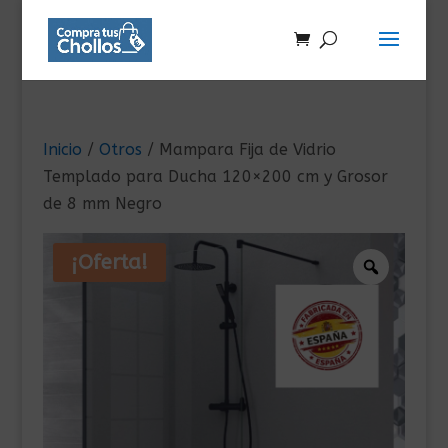
Inicio
/
Otros
/ Mampara Fija de Vidrio
Templado para Ducha 120×200 cm y Grosor
de 8 mm Negro
¡Oferta!