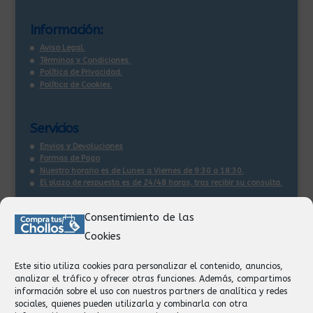
Información:
Aviso Legal.
Términos y Condiciones.
Política de Privacidad.
Política de Cookies.
Servicios
Envios y Devoluciones
Formas de Pago
Nuestro horario es de Lunes a Viernes de 9:30 a 18:30.
El plazo de respuesta es de 24/48 horas, tras recibir su consulta
.
Consentimiento de las
Contacto:
Cookies
Información
Pedidos
Este sitio utiliza cookies para personalizar el contenido, anuncios,
Facturación
analizar el tráfico y ofrecer otras funciones. Además, compartimos
Devoluciones
información sobre el uso con nuestros partners de analítica y redes
Privacidad
sociales, quienes pueden utilizarla y combinarla con otra