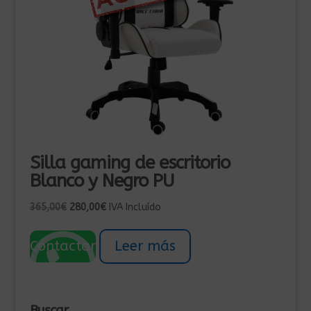
Silla gaming de escritorio
Blanco y Negro PU
El
El
365,00
€
280,00
€
IVA Incluído
precio
precio
original
actual
Contactar
Leer más
era:
es:
365,00€.
280,00€.
Buscar