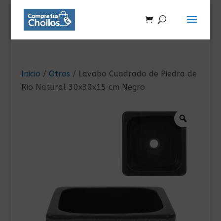
Inicio
/
Otros
/ Lavabo Cuadrado de Piedra de
Río Natural 30x30x15 cm Negro