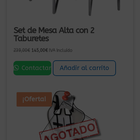
Set de Mesa Alta con 2
Taburetes
El
El
239,00
€
145,00
€
IVA Incluído
precio
precio
original
actual
Contactar
Añadir al carrito
era:
es:
239,00€.
145,00€.
¡Oferta!