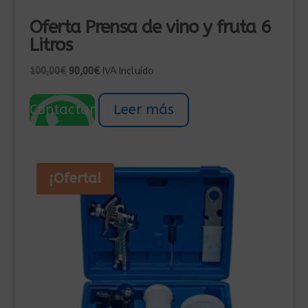
Oferta Prensa de vino y fruta 6
Litros
El
El
100,00
€
90,00
€
IVA Incluído
precio
precio
original
actual
Contactar
Leer más
era:
es:
100,00€.
90,00€.
¡Oferta!