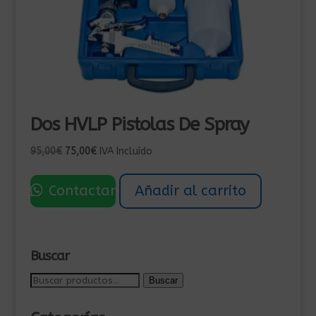
Dos HVLP Pistolas De Spray
El
El
95,00
€
75,00
€
IVA Incluído
precio
precio
original
actual
Contactar
Añadir al carrito
era:
es:
95,00€.
75,00€.
Buscar
Buscar
Buscar
por: