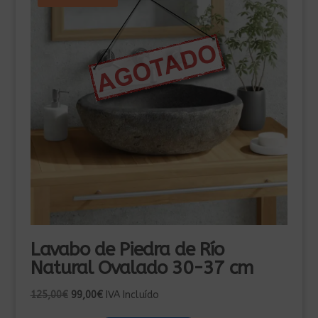
Lavabo de Piedra de Río
Natural Ovalado 30-37 cm
El
El
125,00
€
99,00
€
IVA Incluído
precio
precio