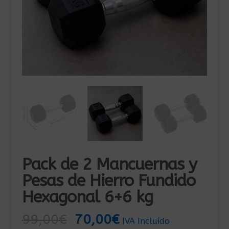
Pack de 2 Mancuernas y
Pesas de Hierro Fundido
Hexagonal 6+6 kg
El
El
99,00
€
70,00
€
IVA Incluído