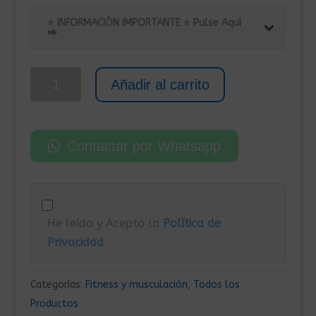
precio
precio
original
actual
⭐ INFORMACIÓN IMPORTANTE ⭐ Pulse Aquí
⮕
era:
es:
99,00€.
70,00€.
Pack
Añadir al carrito
de
2
Mancuernas
Contactar por Whatsapp
y
Pesas
de
Hierro
He leído y Acepto la
Política de
Fundido
Privacidad
Hexagonal
6+6
kg
Categorías:
Fitness y musculación
,
Todos los
cantidad
Productos