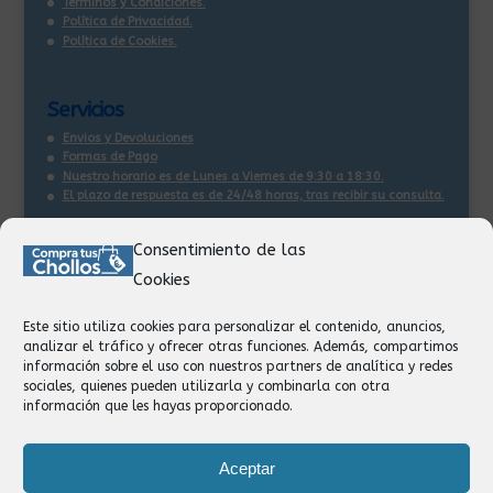
Términos y Condiciones.
Política de Privacidad.
Política de Cookies.
Servicios
Envios y Devoluciones
Formas de Pago
Nuestro horario es de Lunes a Viernes de 9:30 a 18:30.
El plazo de respuesta es de 24/48 horas, tras recibir su consulta
.
Consentimiento de las
Contacto:
Cookies
Información
Pedidos
Este sitio utiliza cookies para personalizar el contenido, anuncios,
Facturación
analizar el tráfico y ofrecer otras funciones. Además, compartimos
Devoluciones
información sobre el uso con nuestros partners de analítica y redes
Privacidad
sociales, quienes pueden utilizarla y combinarla con otra
información que les hayas proporcionado.
Formas de Pago
Aceptar