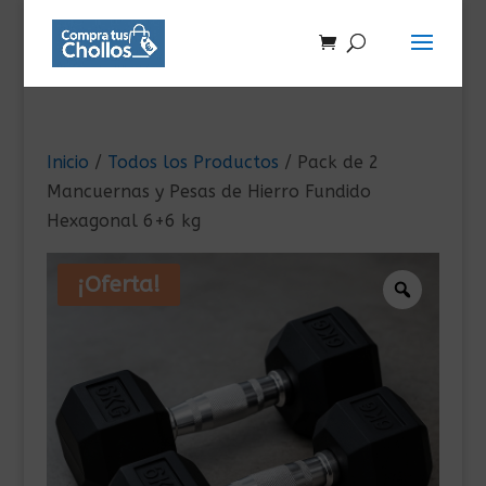
Inicio
/
Todos los Productos
/ Pack de 2
Mancuernas y Pesas de Hierro Fundido
Hexagonal 6+6 kg
¡Oferta!