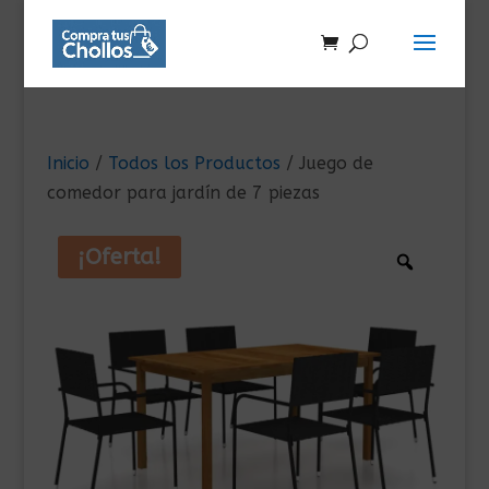
Inicio
/
Todos los Productos
/ Juego de
comedor para jardín de 7 piezas
¡Oferta!