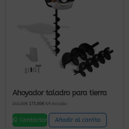
Ahoyador taladro para tierra
El
El
245,00
€
175,00
€
IVA Incluído
precio
precio
original
actual
Contactar
Añadir al carrito
era:
es: