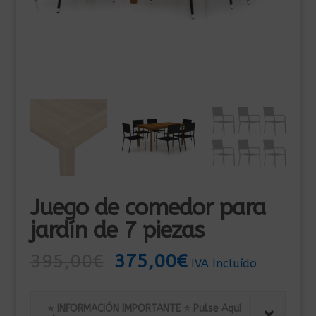
Juego de comedor para
jardín de 7 piezas
El
El
395,00
€
375,00
€
IVA Incluído
precio
precio
original
actual
⭐ INFORMACIÓN IMPORTANTE ⭐ Pulse Aquí