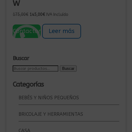
W
El
El
175,00
€
145,00
€
IVA Incluído
precio
precio
original
actual
Contactar
Leer más
era:
es:
175,00€.
145,00€.
Buscar
Buscar
Buscar
por:
Categorías
BEBÉS Y NIÑOS PEQUEÑOS
BRICOLAJE Y HERRAMIENTAS
CASA