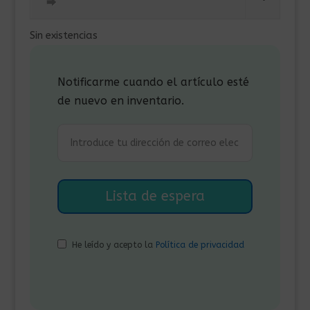
era:
es:
⮕
395,00€.
375,00€.
Sin existencias
Notificarme cuando el artículo esté
de nuevo en inventario.
He leído y acepto la
Política de privacidad