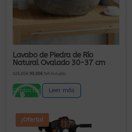
Lavabo de Piedra de Río
Natural Ovalado 30-37 cm
El
El
125,00
€
99,00
€
IVA Incluído
precio
precio
original
actual
Contactar
Leer más
era:
es:
125,00€.
99,00€.
¡Oferta!