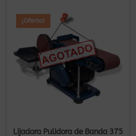
245,00€.
175,00€.
¡Oferta!
Lijadora Pulidora de Banda 375