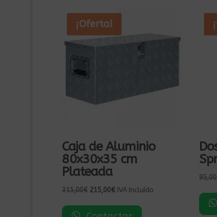
¡Oferta!
Caja de Aluminio
Dos
80x30x35 cm
Sp
Plateada
95,00
El
El
315,00
€
215,00
€
IVA Incluído
precio
precio
original
actual
Contactar