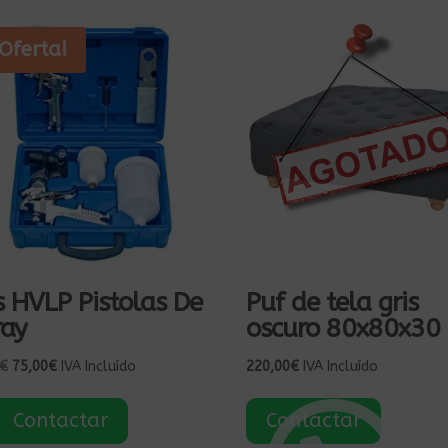
¡Oferta!
 HVLP Pistolas De
Puf de tela gris
ray
oscuro 80x80x30
El
El
€
75,00
€
IVA Incluído
220,00
€
IVA Incluído
precio
precio
original
actual
Contactar
Contactar
era:
es: