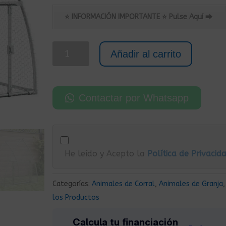
precio
precio
original
actual
⭐ INFORMACIÓN IMPORTANTE ⭐ Pulse Aquí ⮕
era:
es:
125,00€.
95,00€.
Gallinero
Añadir al carrito
-
Pajarera
-
Contactar por Whatsapp
Conejera
para
Exterior
de
He leído y Acepto la
Política de Privacid
Acero
Galvanizado
1x1,05x1,20
Categorías:
Animales de Corral
,
Animales de Granja
m
los Productos
cantidad