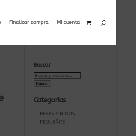
o
Finalizar compra
Mi cuenta
Buscar
Buscar
por:
Buscar
e
Categorías
BEBÉS Y NIÑOS
PEQUEÑOS