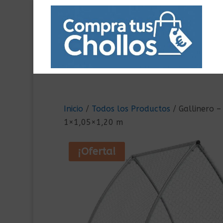
Inicio
/
Todos los Productos
/ Gallinero –
1×1,05×1,20 m
¡Oferta!