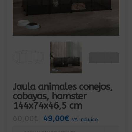
Jaula animales conejos,
cobayas, hamster
144x74x46,5 cm
El
El
60,00
€
49,00
€
IVA Incluído
precio
precio