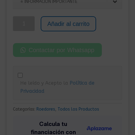
original
actual
⭐ INFORMACIÓN IMPORTANTE
era:
es:
60,00€.
49,00€.
Jaula
Añadir al carrito
animales
conejos,
cobayas,
Contactar por Whatsapp
hamster
144x74x46,5
cm
cantidad
He leído y Acepto la
Política de
Privacidad
Categorías:
Roedores
,
Todos los Productos