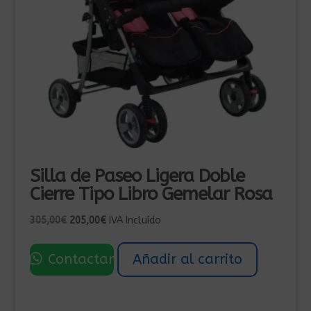
Silla de Paseo Ligera Doble
Cierre Tipo Libro Gemelar Rosa
El
El
305,00
€
205,00
€
IVA Incluído
precio
precio
original
actual
Contactar
Añadir al carrito
era:
es:
305,00€.
205,00€.