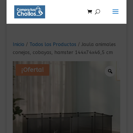
Inicio
/
Todos los Productos
/ Jaula animales
conejos, cobayas, hamster 144x74x46,5 cm
¡Oferta!