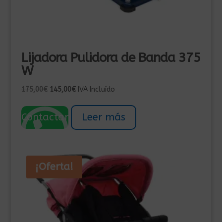
Lijadora Pulidora de Banda 375
W
El
El
175,00
€
145,00
€
IVA Incluído
precio
precio
original
actual
Contactar
Leer más
era:
es:
175,00€.
145,00€.
¡Oferta!