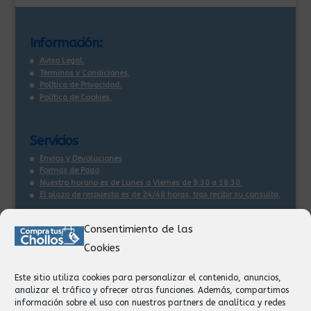
Información:
Aviso Legal.
Términos y Condiciones.
Política de Privacidad.
Política de Cookies.
Servicios
Envios y Devoluciones
Formas de Pago
Nuestro horario es de Lunes a Viernes de 9:30 a 18:30.
El plazo de respuesta es de 24/48 horas, tras recibir su consulta
.
Consentimiento de las
Contacto:
Cookies
Información
Pedidos
Este sitio utiliza cookies para personalizar el contenido, anuncios,
Facturación
analizar el tráfico y ofrecer otras funciones. Además, compartimos
Devoluciones
información sobre el uso con nuestros partners de analítica y redes
Privacidad