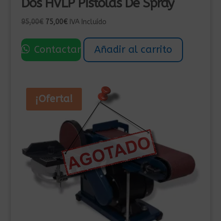
Dos HVLP Pistolas De Spray
El
El
95,00
€
75,00
€
IVA Incluído
precio
precio
original
actual
Contactar
Añadir al carrito
era:
es:
95,00€.
75,00€.
¡Oferta!