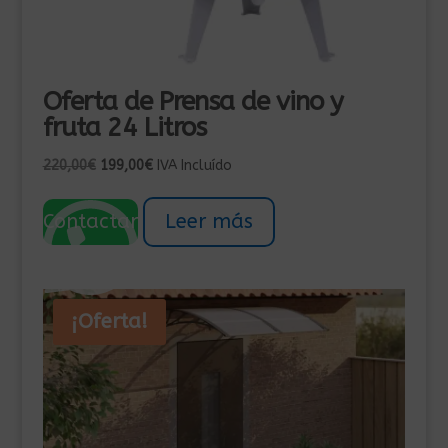
Oferta de Prensa de vino y
fruta 24 Litros
El
El
220,00
€
199,00
€
IVA Incluído
precio
precio
original
actual
Contactar
Leer más
era:
es:
220,00€.
199,00€.
¡Oferta!