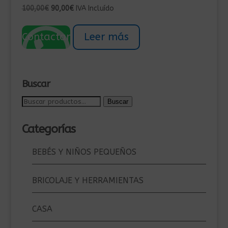
El
El
100,00
€
90,00
€
IVA Incluído
precio
precio
original
actual
Contactar
Leer más
era:
es:
100,00€.
90,00€.
Buscar
Buscar
Buscar
por:
Categorías
BEBÉS Y NIÑOS PEQUEÑOS
BRICOLAJE Y HERRAMIENTAS
CASA