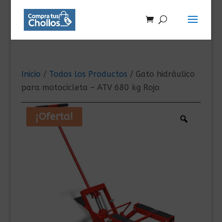
Inicio
/
Todos los Productos
/ Gato hidráulico
para motocicleta – ATV 680 kg Rojo
¡Oferta!