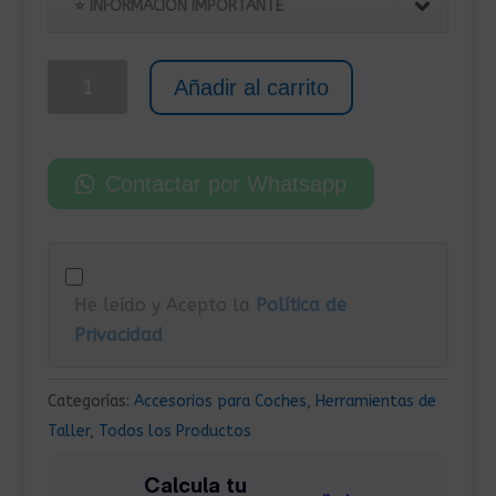
original
actual
⭐ INFORMACIÓN IMPORTANTE
era:
es:
245,00€.
180,00€.
Gato
Añadir al carrito
hidráulico
para
motocicleta
Contactar por Whatsapp
-
ATV
680
kg
He leído y Acepto la
Política de
Rojo
Privacidad
cantidad
Categorías:
Accesorios para Coches
,
Herramientas de
Taller
,
Todos los Productos