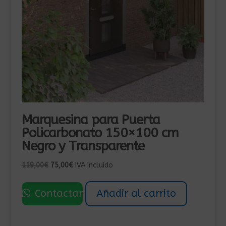
Marquesina para Puerta
Policarbonato 150×100 cm
Negro y Transparente
El
El
119,00
€
75,00
€
IVA Incluído
precio
precio
original
actual
Contactar
Añadir al carrito
era:
es:
119,00€.
75,00€.