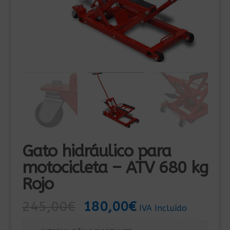
Gato hidráulico para
motocicleta – ATV 680 kg
Rojo
El
El
245,00
€
180,00
€
IVA Incluído
precio
precio