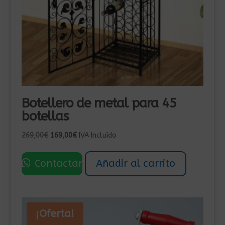
Botellero de metal para 45
botellas
El
El
269,00
€
169,00
€
IVA Incluído
precio
precio
original
actual
Contactar
Añadir al carrito
era:
es:
269,00€.
169,00€.
¡Oferta!