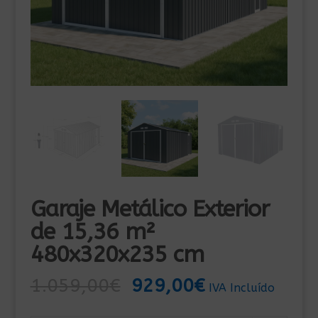
Garaje Metálico Exterior
de 15,36 m²
480x320x235 cm
El
El
1.059,00
€
929,00
€
IVA Incluído
precio
precio