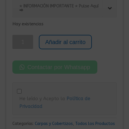
original
actual
⭐ INFORMACIÓN IMPORTANTE ⭐ Pulse Aquí
era:
es:
⮕
1.059,00€.
929,00€.
Hay existencias
Garaje
Añadir al carrito
Metálico
Exterior
de
Contactar por Whatsapp
15,36
m²
480x320x235
cm
He leído y Acepto la
Política de
cantidad
Privacidad
Categorías:
Carpas y Cobertizos
,
Todos los Productos