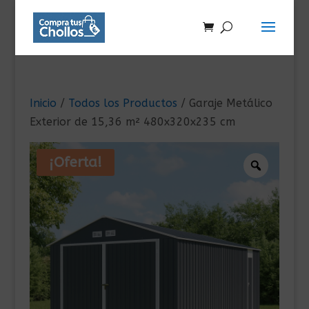
Inicio
/
Todos los Productos
/ Garaje Metálico
Exterior de 15,36 m² 480x320x235 cm
¡Oferta!