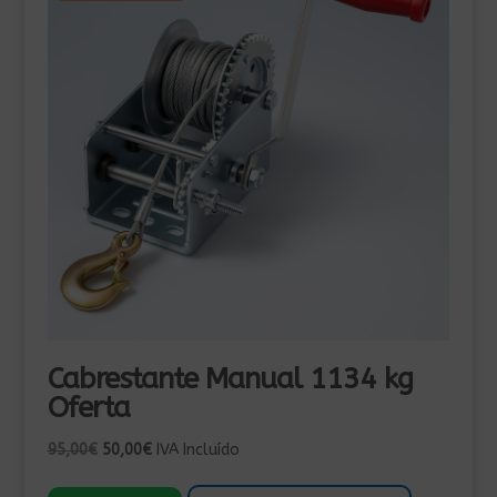
Cabrestante Manual 1134 kg
Oferta
El
El
95,00
€
50,00
€
IVA Incluído
precio
precio