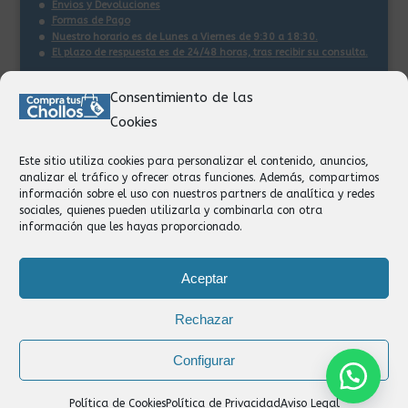
Envios y Devoluciones
Formas de Pago
Nuestro horario es de Lunes a Viernes de 9:30 a 18:30.
El plazo de respuesta es de 24/48 horas, tras recibir su consulta
.
Consentimiento de las
Contacto:
Cookies
Información
Pedidos
Este sitio utiliza cookies para personalizar el contenido, anuncios,
Facturación
analizar el tráfico y ofrecer otras funciones. Además, compartimos
Devoluciones
información sobre el uso con nuestros partners de analítica y redes
Privacidad
sociales, quienes pueden utilizarla y combinarla con otra
información que les hayas proporcionado.
Formas de Pago
Aceptar
Rechazar
Configurar
Política de Cookies
Política de Privacidad
Aviso Legal