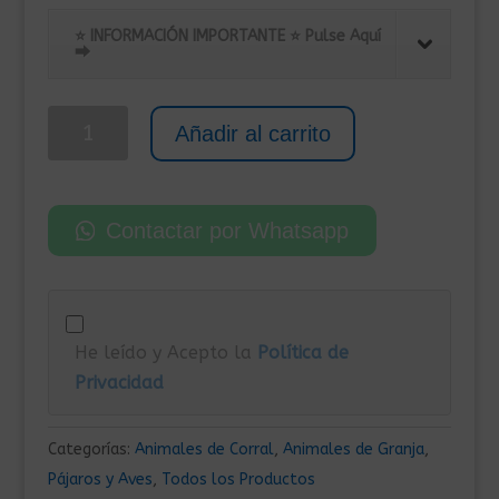
precio
precio
original
actual
⭐ INFORMACIÓN IMPORTANTE ⭐ Pulse Aquí
⮕
era:
es:
329,00€.
279,00€.
Gallinero
Añadir al carrito
para
Exterior
de
Contactar por Whatsapp
Acero
Galvanizado
Con
Toldo
He leído y Acepto la
Política de
2x4x2
Privacidad
m
cantidad
Categorías:
Animales de Corral
,
Animales de Granja
,
Pájaros y Aves
,
Todos los Productos