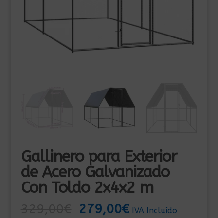
Gallinero para Exterior
de Acero Galvanizado
Con Toldo 2x4x2 m
El
El
329,00
€
279,00
€
IVA Incluído