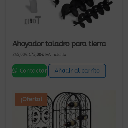
Ahoyador taladro para tierra
El
El
245,00
€
175,00
€
IVA Incluído
precio
precio
original
actual
Contactar
Añadir al carrito
era:
es:
245,00€.
175,00€.
¡Oferta!