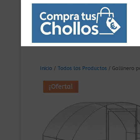
Inicio
/
Todos los Productos
/ Gallinero p
¡Oferta!