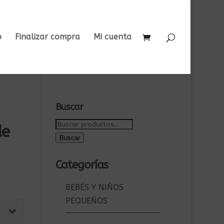
o
Finalizar compra
Mi cuenta
Buscar
Buscar
de
por:
Buscar
Categorías
BEBÉS Y NIÑOS
PEQUEÑOS