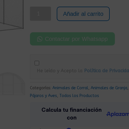
era:
es:
299,00€.
190,00€.
Gallinero
Añadir al carrito
para
Exterior
de
Contactar por Whatsapp
Acero
Galvanizado
Sin
Toldo
He leído y Acepto la
Política de Privacid
3x2x2
m
cantidad
Categorías:
Animales de Corral
,
Animales de Granja
,
Pájaros y Aves
,
Todos los Productos