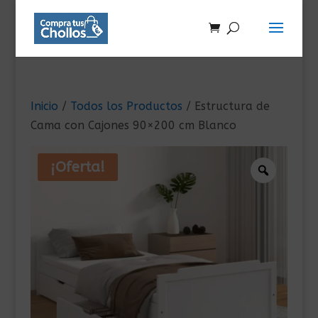
Inicio
/
Todos los Productos
/ Estructura de
Cama con Cajones 90×200 cm Blanco
¡Oferta!