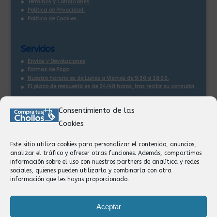
Términos y Condiciones.
Política de Privacidad.
Política de Cookies.
Servicios
Envios y Devoluciones
Formas de Pago
Nuestro horario es de Lunes a Viernes de 9:30 a 18:30.
El plazo de respuesta es de 24/48 horas, tras recibir su consulta
.
Consentimiento de las
Contacto:
Cookies
Información
Pedidos
Este sitio utiliza cookies para personalizar el contenido, anuncios,
Facturación
analizar el tráfico y ofrecer otras funciones. Además, compartimos
Devoluciones
información sobre el uso con nuestros partners de analítica y redes
Privacidad
sociales, quienes pueden utilizarla y combinarla con otra
información que les hayas proporcionado.
Formas de Pago
Aceptar