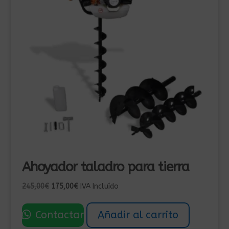
Ahoyador taladro para tierra
El
El
245,00
€
175,00
€
IVA Incluído
precio
precio
original
actual
Contactar
Añadir al carrito
era:
es: