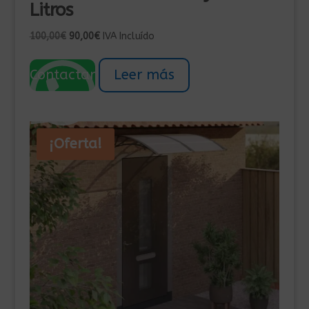
Litros
El
El
100,00
€
90,00
€
IVA Incluído
precio
precio
original
actual
Contactar
Leer más
era:
es:
100,00€.
90,00€.
¡Oferta!