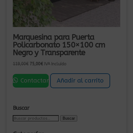
Marquesina para Puerta
Policarbonato 150×100 cm
Negro y Transparente
El
El
119,00
€
75,00
€
IVA Incluído
precio
precio
original
actual
Contactar
Añadir al carrito
era:
es:
119,00€.
75,00€.
Buscar
Buscar
Buscar
por: