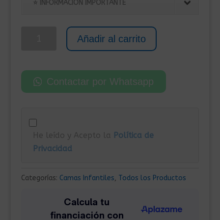
original
actual
⭐ INFORMACIÓN IMPORTANTE
era:
es:
230,00€.
215,00€.
Estructura
Añadir al carrito
de
Cama
con
Contactar por Whatsapp
Cajones
90x200
cm
Blanco
He leído y Acepto la
Política de
cantidad
Privacidad
Categorías:
Camas Infantiles
,
Todos los Productos