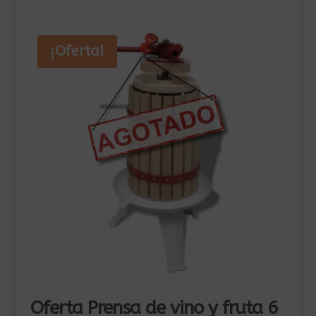
245,00€.
175,00€.
¡Oferta!
Oferta Prensa de vino y fruta 6