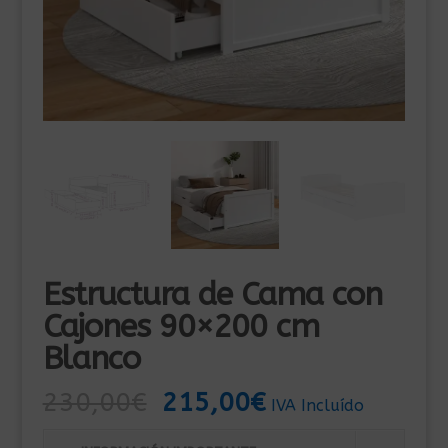
Estructura de Cama con
Cajones 90×200 cm
Blanco
El
El
230,00
€
215,00
€
IVA Incluído
precio
precio