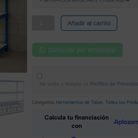
original
actual
⭐ INFORMACIÓN IMPORTANTE ⭐ Pulse Aquí ⮕
era:
es:
315,00€.
219,00€.
Estantería
Añadir al carrito
Metálica
para
Trastero
Contactar por Whatsapp
de
Cargas
Pesadas
160x60x180
He leído y Acepto la
Política de Privacid
cm
2400
Kg
Categorías:
Herramientas de Taller
,
Todos los Prod
cantidad