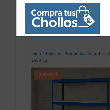
Inicio
/
Todos los Productos
/ Estantería
2400 Kg
¡Oferta!