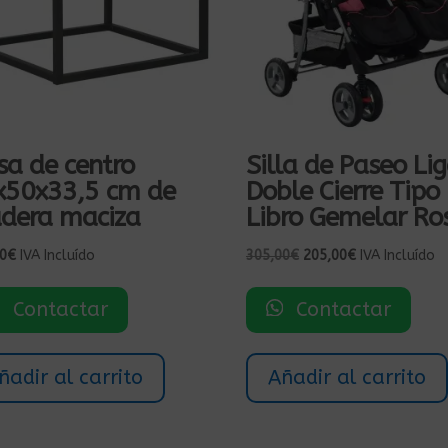
a de centro
Silla de Paseo Li
x50x33,5 cm de
Doble Cierre Tipo
dera maciza
Libro Gemelar Ro
El
El
0
€
IVA Incluído
305,00
€
205,00
€
IVA Incluído
precio
precio
original
actual
Contactar
Contactar
era:
es:
305,00€.
205,00€.
ñadir al carrito
Añadir al carrito