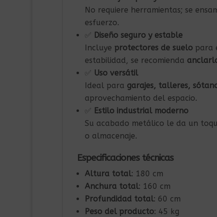
No requiere herramientas; se ensa
esfuerzo.
✅
Diseño seguro y estable
Incluye
protectores de suelo
para e
estabilidad, se recomienda
anclarl
✅
Uso versátil
Ideal para
garajes, talleres, sóta
aprovechamiento del espacio.
✅
Estilo industrial moderno
Su acabado metálico le da un toque
o almacenaje.
Especificaciones técnicas
Altura total
: 180 cm
Anchura total
: 160 cm
Profundidad total
: 60 cm
Peso del producto
: 45 kg