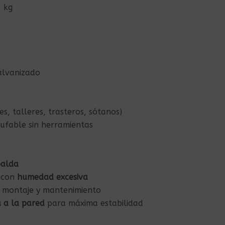
0 kg
alvanizado
jes, talleres, trasteros, sótanos)
hufable sin herramientas
balda
 con
humedad excesiva
de montaje y mantenimiento
a a la pared
para máxima estabilidad