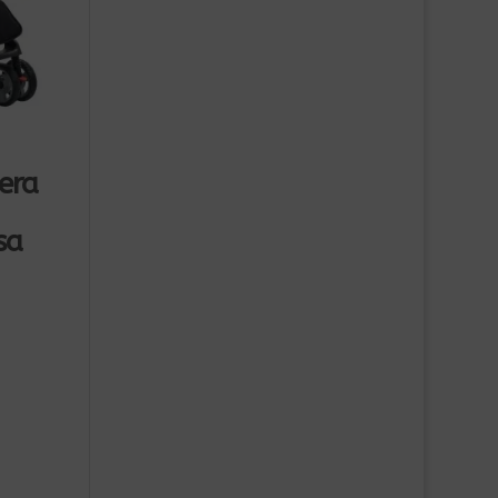
gera
sa