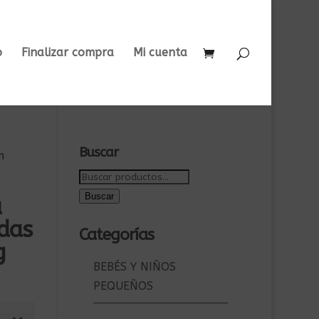
o
Finalizar compra
Mi cuenta
Buscar
m
Buscar
por:
Buscar
a
adas
Categorías
g
BEBÉS Y NIÑOS
PEQUEÑOS