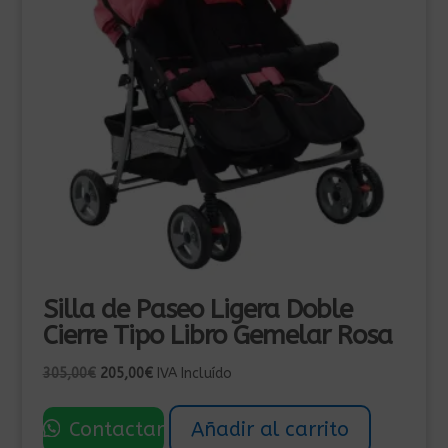
Silla de Paseo Ligera Doble
Cierre Tipo Libro Gemelar Rosa
El
El
305,00
€
205,00
€
IVA Incluído
precio
precio
original
actual
Contactar
Añadir al carrito
era:
es: