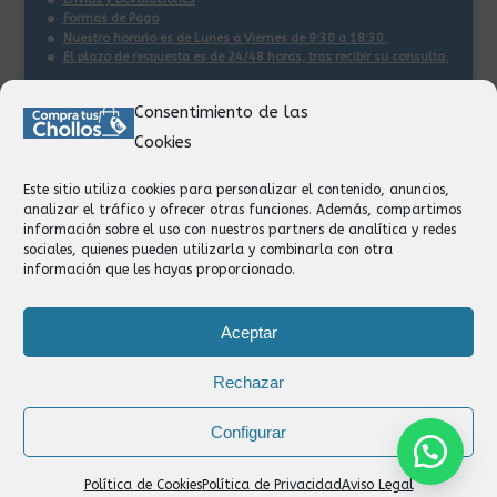
Formas de Pago
Nuestro horario es de Lunes a Viernes de 9:30 a 18:30.
El plazo de respuesta es de 24/48 horas, tras recibir su consulta
.
Consentimiento de las
Contacto:
Cookies
Información
Pedidos
Este sitio utiliza cookies para personalizar el contenido, anuncios,
Facturación
analizar el tráfico y ofrecer otras funciones. Además, compartimos
Devoluciones
información sobre el uso con nuestros partners de analítica y redes
Privacidad
sociales, quienes pueden utilizarla y combinarla con otra
información que les hayas proporcionado.
Formas de Pago
Aceptar
Rechazar
Configurar
Política de Cookies
Política de Privacidad
Aviso Legal