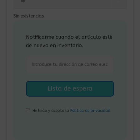
era:
es:
⮕
255,00€.
235,00€.
Sin existencias
Notificarme cuando el artículo esté
de nuevo en inventario.
He leído y acepto la
Política de privacidad