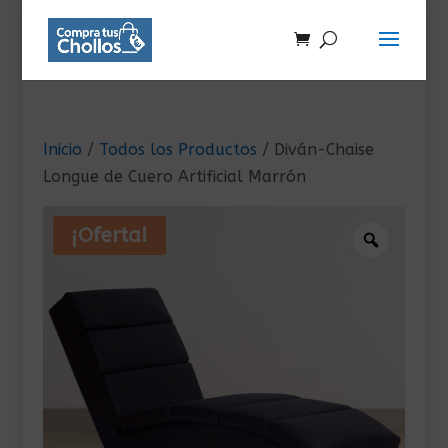
Inicio
/
Todos los Productos
/ Diván-Chaise
Longue de Cuero Artificial Marrón
¡Oferta!