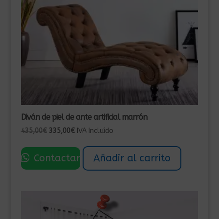
Diván de piel de ante artificial marrón
El
El
435,00
€
335,00
€
IVA Incluído
precio
precio
original
actual
Contactar
Añadir al carrito
era:
es:
435,00€.
335,00€.