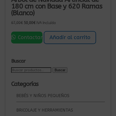
180 cm con Base y 620 Ramas
(Blanco)
El
El
67,00
€
50,00
€
IVA Incluído
precio
precio
original
actual
Contactar
Añadir al carrito
era:
es:
67,00€.
50,00€.
Buscar
Buscar
Buscar
por:
Categorías
BEBÉS Y NIÑOS PEQUEÑOS
BRICOLAJE Y HERRAMIENTAS