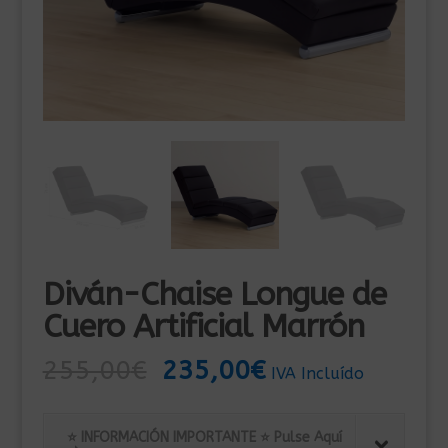
Diván-Chaise Longue de
Cuero Artificial Marrón
El
El
255,00
€
235,00
€
IVA Incluído
precio
precio
original
actual
⭐ INFORMACIÓN IMPORTANTE ⭐ Pulse Aquí