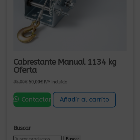
Cabrestante Manual 1134 kg
Oferta
El
El
95,00
€
50,00
€
IVA Incluído
precio
precio
original
actual
Contactar
Añadir al carrito
era:
es:
95,00€.
50,00€.
Buscar
Buscar
Buscar