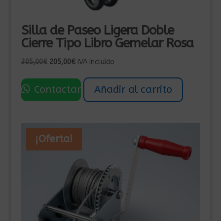
Silla de Paseo Ligera Doble
Cierre Tipo Libro Gemelar Rosa
El
El
305,00
€
205,00
€
IVA Incluído
precio
precio
original
actual
Contactar
Añadir al carrito
era:
es:
305,00€.
205,00€.
¡Oferta!