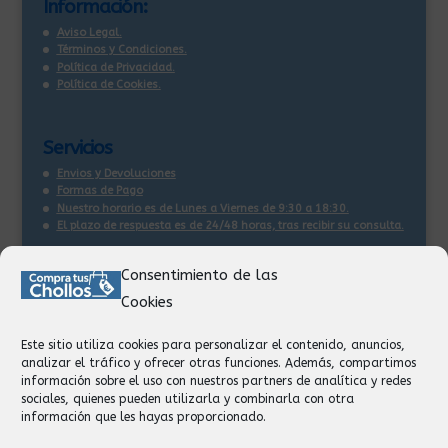
Información:
Aviso Legal.
Términos y Condiciones.
Política de Privacidad.
Política de Cookies.
Servicios
Envios y Devoluciones
Formas de Pago
Nuestro horario es de Lunes a Viernes de 9:30 a 18:30.
El plazo de respuesta es de 24/48 horas, tras recibir su consulta
.
Consentimiento de las
Contacto:
Cookies
Información
Pedidos
Este sitio utiliza cookies para personalizar el contenido, anuncios,
Facturación
analizar el tráfico y ofrecer otras funciones. Además, compartimos
Devoluciones
información sobre el uso con nuestros partners de analítica y redes
Privacidad
sociales, quienes pueden utilizarla y combinarla con otra
información que les hayas proporcionado.
Formas de Pago