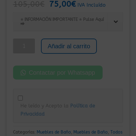
El
El
105,00
€
75,00
€
IVA Incluído
precio
precio
original
actual
⭐ INFORMACIÓN IMPORTANTE ⭐ Pulse Aquí
⮕
era:
es:
105,00€.
75,00€.
Columna
Añadir al carrito
de
Baño
con
Contactar por Whatsapp
2
Cajones
y
1
He leído y Acepto la
Política de
Estante
Privacidad
25x26,5x170
cm
Roble
Categorías:
Muebles de Baño
,
Muebles de Baño
,
Todos