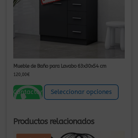
Mueble de Baño para Lavabo 63x30x54 cm
120,00
€
Este
product
Contactar
Seleccionar opciones
tiene
múltiple
variante
Productos relacionados
Las
opcione