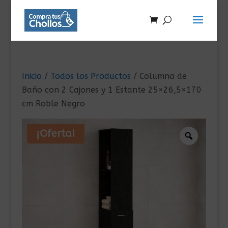
Inicio
/
Todos los Productos
/ Columna de
Baño con 2 Cajones y 1 Estante 25×26,5×170
cm Roble Negro
¡Oferta!