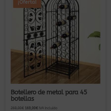
¡Oferta!
se
pueden
elegir
en
la
página
de
product
Botellero de metal para 45
botellas
El
El
269,00
€
169,00
€
IVA Incluído