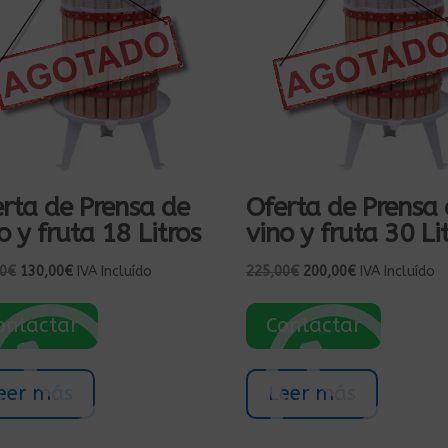
rta de Prensa de
Oferta de Prensa
o y fruta 18 Litros
vino y fruta 30 Li
El
El
El
El
0
€
130,00
€
IVA Incluído
225,00
€
200,00
€
IVA Incluído
precio
precio
precio
precio
original
actual
original
actual
ontactar
Contactar
era:
es:
era:
es:
155,00€.
130,00€.
225,00€.
200,00€.
eer más
Leer más