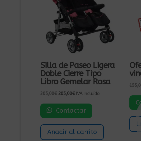
Silla de Paseo Ligera
Ofe
Doble Cierre Tipo
vin
Libro Gemelar Rosa
155,0
El
El
305,00
€
205,00
€
IVA Incluído
precio
precio
C
original
actual
Contactar
era:
es:
305,00€.
205,00€.
L
Añadir al carrito