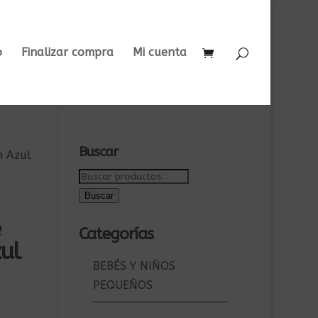
o
Finalizar compra
Mi cuenta
Buscar
m Azul
Buscar
por:
Buscar
e
Categorías
ul
BEBÉS Y NIÑOS
PEQUEÑOS