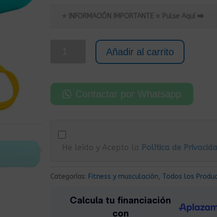
precio
precio
original
actual
⭐ INFORMACIÓN IMPORTANTE ⭐ Pulse Aquí ⮕
era:
es:
105,00€.
85,00€.
Cilindro
Añadir al carrito
Hinchable
para
Gimnasia
Contactar por Whatsapp
con
Bomba
de
Hinchado
He leído y Acepto la
Política de Privacid
100x60
cm
Azul
Categorías:
Fitness y musculación
,
Todos los Produ
Cian
cantidad