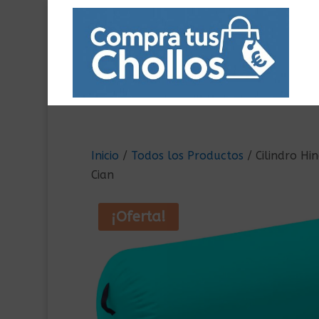
Inicio
/
Todos los Productos
/ Cilindro H
Cian
¡Oferta!