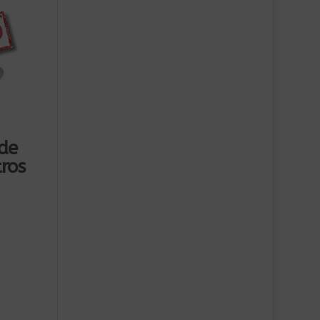
 de
tros