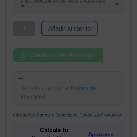
original
actual
⭐ INFORMACIÓN IMPORTANTE ⭐ Pulse Aquí
⮕
era:
es:
385,00€.
279,00€.
Cenador
Añadir al carrito
Redondo
360x312x265
cm
Contactar por Whatsapp
Antracita
cantidad
He leído y Acepto la
Política de
Privacidad
Categorías:
Carpas y Cobertizos
,
Todos los Productos