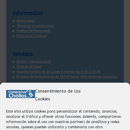
Información:
Aviso Legal.
Términos y Condiciones.
Política de Privacidad.
Política de Cookies.
Servicios
Envios y Devoluciones
Formas de Pago
Nuestro horario es de Lunes a Viernes de 9:30 a 18:30.
El plazo de respuesta es de 24/48 horas, tras recibir su consulta
.
Consentimiento de las
Contacto:
Cookies
Información
Pedidos
Este sitio utiliza cookies para personalizar el contenido, anuncios,
Facturación
analizar el tráfico y ofrecer otras funciones. Además, compartimos
Devoluciones
información sobre el uso con nuestros partners de analítica y redes
Privacidad
sociales, quienes pueden utilizarla y combinarla con otra