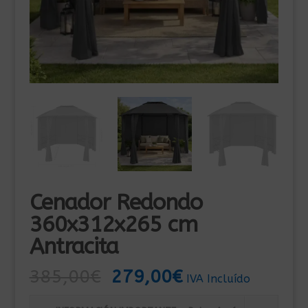
Cenador Redondo
360x312x265 cm
Antracita
El
El
385,00
€
279,00
€
IVA Incluído
precio
precio