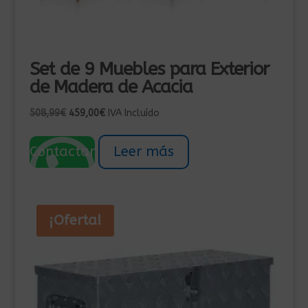
Set de 9 Muebles para Exterior
de Madera de Acacia
El
El
508,99
€
459,00
€
IVA Incluído
precio
precio
original
actual
Contactar
Leer más
era:
es:
508,99€.
459,00€.
¡Oferta!