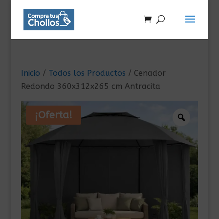
Inicio
/
Todos los Productos
/ Cenador
Redondo 360x312x265 cm Antracita
¡Oferta!