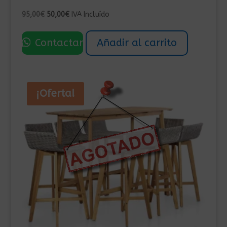
El
El
95,00
€
50,00
€
IVA Incluído
precio
precio
original
actual
Contactar
Añadir al carrito
era:
es:
95,00€.
50,00€.
¡Oferta!