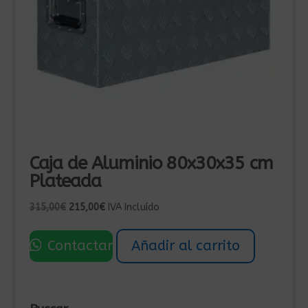
Caja de Aluminio 80x30x35 cm
Plateada
El
El
315,00
€
215,00
€
IVA Incluído
precio
precio
original
actual
Contactar
Añadir al carrito
era:
es:
315,00€.
215,00€.