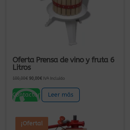
Oferta Prensa de vino y fruta 6
Litros
El
El
100,00
€
90,00
€
IVA Incluído
precio
precio
original
actual
Contactar
Leer más
era:
es:
100,00€.
90,00€.
¡Oferta!