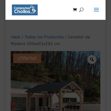
Inicio
/
Todos los Productos
/ Cenador de
Madera 300x401x282 cm
¡Oferta!