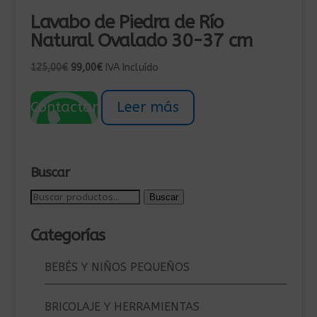
Lavabo de Piedra de Río
Natural Ovalado 30-37 cm
El
El
125,00
€
99,00
€
IVA Incluído
precio
precio
original
actual
Contactar
Leer más
era:
es:
125,00€.
99,00€.
Buscar
Buscar
Buscar
por:
Categorías
BEBÉS Y NIÑOS PEQUEÑOS
BRICOLAJE Y HERRAMIENTAS