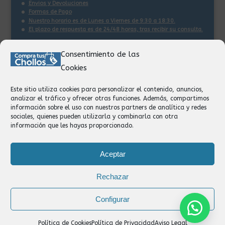
Envios y Devoluciones
Formas de Pago
Nuestro horario es de Lunes a Viernes de 9:30 a 18:30.
El plazo de respuesta es de 24/48 horas, tras recibir su consulta
.
Consentimiento de las
Contacto:
Cookies
Información
Pedidos
Este sitio utiliza cookies para personalizar el contenido, anuncios,
Facturación
analizar el tráfico y ofrecer otras funciones. Además, compartimos
Devoluciones
información sobre el uso con nuestros partners de analítica y redes
Privacidad
sociales, quienes pueden utilizarla y combinarla con otra
información que les hayas proporcionado.
Formas de Pago
Aceptar
Rechazar
Configurar
Política de Cookies
Política de Privacidad
Aviso Legal