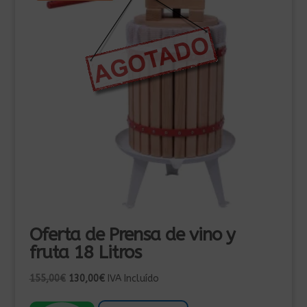
Oferta de Prensa de vino y
fruta 18 Litros
El
El
155,00
€
130,00
€
IVA Incluído
precio
precio