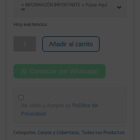
era:
es:
⭐ INFORMACIÓN IMPORTANTE ⭐ Pulse Aquí
2.099,00€.
1.879,00€.
⮕
Hay existencias
Cenador
Añadir al carrito
de
Madera
300x401x282
Contactar por Whatsapp
cm
cantidad
He leído y Acepto la
Política de
Privacidad
Categorías:
Carpas y Cobertizos
,
Todos los Productos