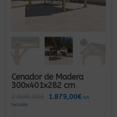
Cenador de Madera
300x401x282 cm
El
El
2.099,00
€
1.879,00
€
IVA
precio
precio
Incluído
original
actual