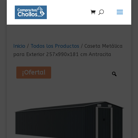
Inicio
/
Todos los Productos
/ Caseta Metálica
para Exterior 257x990x181 cm Antracita
¡Oferta!