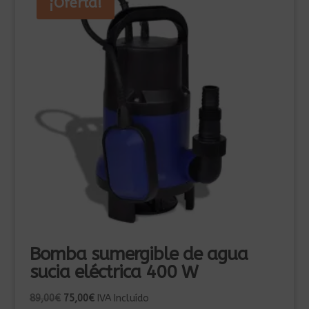
¡Oferta!
Bomba sumergible de agua
sucia eléctrica 400 W
El
El
89,00
€
75,00
€
IVA Incluído