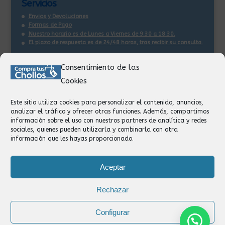
Servicios
Envios y Devoluciones
Formas de Pago
Nuestro horario es de Lunes a Viernes de 9:30 a 18:30.
El plazo de respuesta es de 24/48 horas, tras recibir su consulta
.
Consentimiento de las
Contacto:
Cookies
Información
Pedidos
Este sitio utiliza cookies para personalizar el contenido, anuncios,
Facturación
analizar el tráfico y ofrecer otras funciones. Además, compartimos
Devoluciones
información sobre el uso con nuestros partners de analítica y redes
Privacidad
sociales, quienes pueden utilizarla y combinarla con otra
información que les hayas proporcionado.
Formas de Pago
Aceptar
Rechazar
Configurar