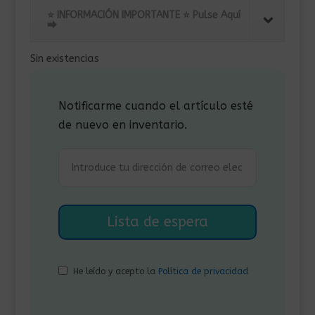
original
actual
⭐ INFORMACIÓN IMPORTANTE ⭐ Pulse Aquí
era:
es:
⮕
1.175,00€.
959,00€.
Sin existencias
Notificarme cuando el artículo esté
de nuevo en inventario.
He leído y acepto la
Política de privacidad