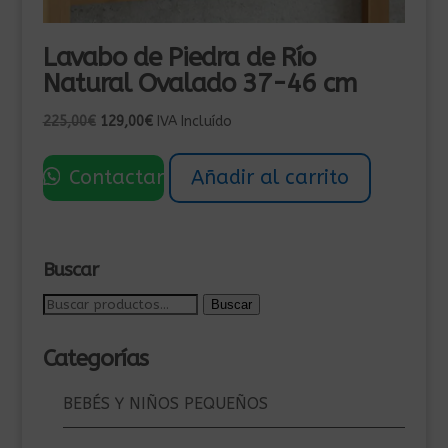
Lavabo de Piedra de Río
Natural Ovalado 37-46 cm
El
El
225,00
€
129,00
€
IVA Incluído
precio
precio
original
actual
Contactar
Añadir al carrito
era:
es:
225,00€.
129,00€.
Buscar
Buscar
Buscar
por:
Categorías
BEBÉS Y NIÑOS PEQUEÑOS