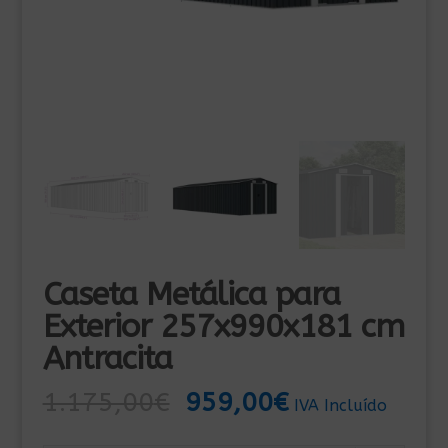
Caseta Metálica para
Exterior 257x990x181 cm
Antracita
El
El
1.175,00
€
959,00
€
IVA Incluído
precio
precio