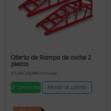
Oferta de Rampa de coche 2
piezas
El
El
175,00
€
155,00
€
IVA Incluído
precio
precio
original
actual
Contactar
Añadir al carrito
era:
es:
175,00€.
155,00€.