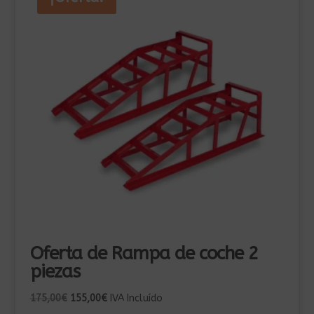
Oferta de Rampa de coche 2
piezas
El
El
175,00
€
155,00
€
IVA Incluído
precio
precio