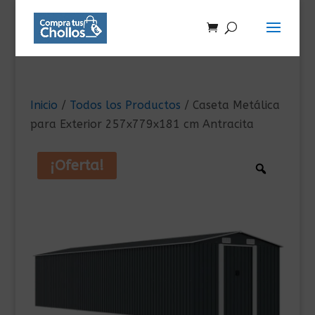
Inicio
/
Todos los Productos
/ Caseta Metálica
para Exterior 257x779x181 cm Antracita
¡Oferta!