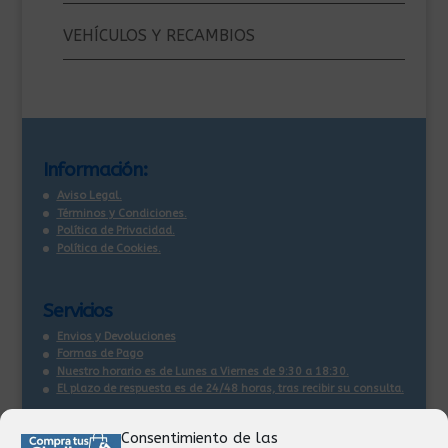
VEHÍCULOS Y RECAMBIOS
Información:
Aviso Legal.
Términos y Condiciones.
Política de Privacidad.
Política de Cookies.
Servicios
Envios y Devoluciones
Formas de Pago
Nuestro horario es de Lunes a Viernes de 9:30 a 18:30.
El plazo de respuesta es de 24/48 horas, tras recibir su consulta
.
Consentimiento de las