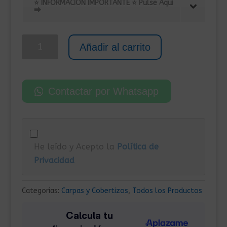
original
actual
⭐ INFORMACIÓN IMPORTANTE ⭐ Pulse Aquí
⮕
era:
es:
950,00€.
719,00€.
Caseta
Añadir al carrito
Metálica
para
Exterior
Contactar por Whatsapp
257x779x181
cm
Antracita
cantidad
He leído y Acepto la
Política de
Privacidad
Categorías:
Carpas y Cobertizos
,
Todos los Productos