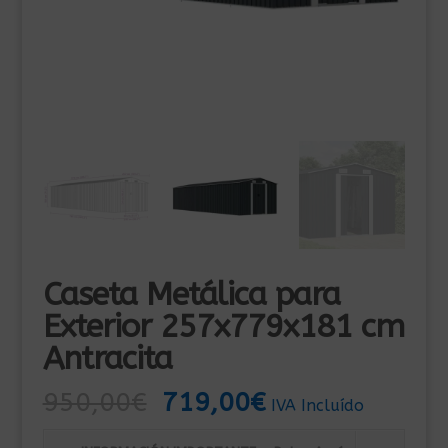
Caseta Metálica para
Exterior 257x779x181 cm
Antracita
El
El
950,00
€
719,00
€
IVA Incluído
precio
precio