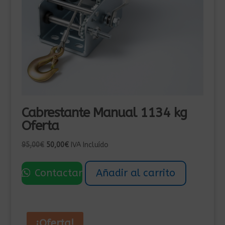
Cabrestante Manual 1134 kg
Oferta
El
El
95,00
€
50,00
€
IVA Incluído
precio
precio
original
actual
Contactar
Añadir al carrito
era:
es:
95,00€.
50,00€.
¡Oferta!