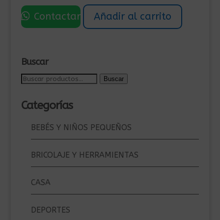
original
actual
Contactar
Añadir al carrito
era:
es:
175,00€.
155,00€.
Buscar
Buscar
Buscar
por:
Categorías
BEBÉS Y NIÑOS PEQUEÑOS
BRICOLAJE Y HERRAMIENTAS
CASA
DEPORTES