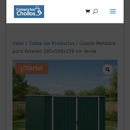
Inicio
/
Todos los Productos
/ Caseta Metálica
para Exterior 195x198x159 cm Verde
¡Oferta!