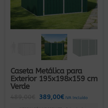
Caseta Metálica para
Exterior 195x198x159 cm
Verde
El
El
489,00
€
389,00
€
IVA Incluído
precio
precio