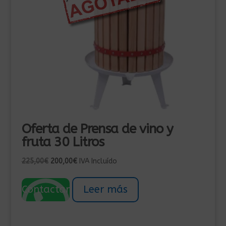
Oferta de Prensa de vino y
fruta 30 Litros
El
El
225,00
€
200,00
€
IVA Incluído
precio
precio
original
actual
Contactar
Leer más
era:
es:
225,00€.
200,00€.