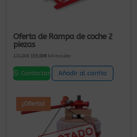
Oferta de Rampa de coche 2
piezas
El
El
175,00
€
155,00
€
IVA Incluído
precio
precio
original
actual
Contactar
Añadir al carrito
era:
es:
175,00€.
155,00€.
¡Oferta!