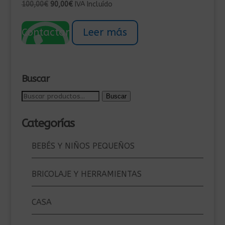
El
El
100,00
€
90,00
€
IVA Incluído
precio
precio
original
actual
Contactar
Leer más
era:
es:
100,00€.
90,00€.
Buscar
Buscar
Buscar
por:
Categorías
BEBÉS Y NIÑOS PEQUEÑOS
BRICOLAJE Y HERRAMIENTAS
CASA