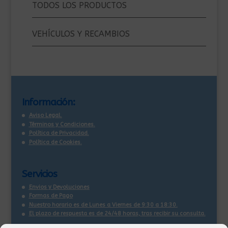
TODOS LOS PRODUCTOS
VEHÍCULOS Y RECAMBIOS
Información:
Aviso Legal.
Términos y Condiciones.
Política de Privacidad.
Política de Cookies.
Servicios
Envios y Devoluciones
Formas de Pago
Nuestro horario es de Lunes a Viernes de 9:30 a 18:30.
El plazo de respuesta es de 24/48 horas, tras recibir su consulta
.