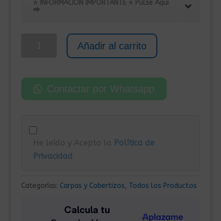
original
actual
⭐ INFORMACIÓN IMPORTANTE ⭐ Pulse Aquí
⮕
era:
es:
489,00€.
389,00€.
Caseta
Añadir al carrito
Metálica
para
Exterior
Contactar por Whatsapp
195x198x159
cm
Verde
cantidad
He leído y Acepto la
Política de
Privacidad
Categorías:
Carpas y Cobertizos
,
Todos los Productos