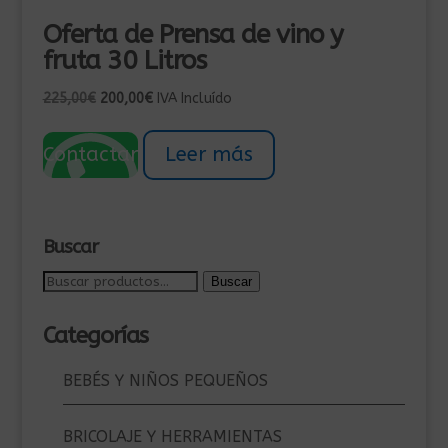
Oferta de Prensa de vino y
fruta 30 Litros
El
El
225,00
€
200,00
€
IVA Incluído
precio
precio
original
actual
Contactar
Leer más
era:
es:
225,00€.
200,00€.
Buscar
Buscar
Buscar
por:
Categorías
BEBÉS Y NIÑOS PEQUEÑOS
BRICOLAJE Y HERRAMIENTAS