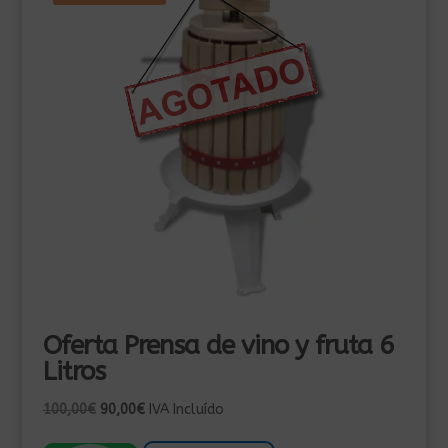
Oferta Prensa de vino y fruta 6
Litros
El
El
100,00
€
90,00
€
IVA Incluído
precio
precio