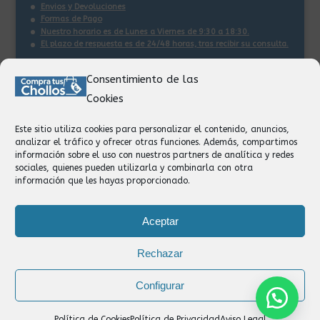
Envios y Devoluciones
Formas de Pago
Nuestro horario es de Lunes a Viernes de 9:30 a 18:30.
El plazo de respuesta es de 24/48 horas, tras recibir su consulta
.
Consentimiento de las
Contacto:
Cookies
Información
Pedidos
Este sitio utiliza cookies para personalizar el contenido, anuncios,
Facturación
analizar el tráfico y ofrecer otras funciones. Además, compartimos
Devoluciones
información sobre el uso con nuestros partners de analítica y redes
Privacidad
sociales, quienes pueden utilizarla y combinarla con otra
información que les hayas proporcionado.
Formas de Pago
Aceptar
Rechazar
Configurar
Política de Cookies
Política de Privacidad
Aviso Legal