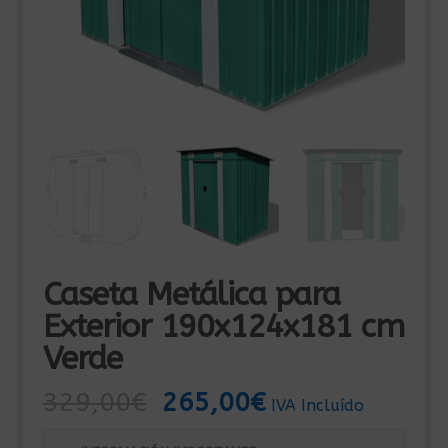
Caseta Metálica para
Exterior 190x124x181 cm
Verde
El
El
329,00
€
265,00
€
IVA Incluído
precio
precio