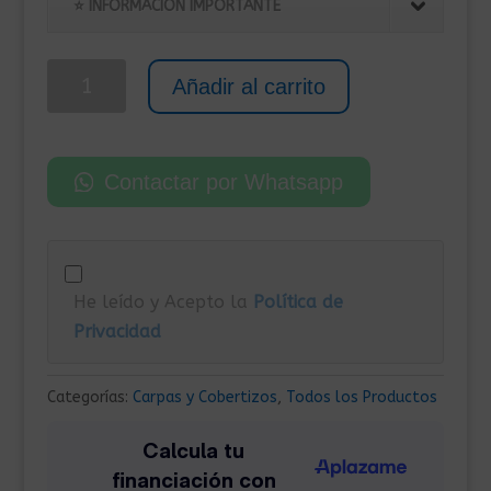
original
actual
⭐ INFORMACIÓN IMPORTANTE
era:
es:
329,00€.
265,00€.
Caseta
Añadir al carrito
Metálica
para
Exterior
Contactar por Whatsapp
190x124x181
cm
Verde
cantidad
He leído y Acepto la
Política de
Privacidad
Categorías:
Carpas y Cobertizos
,
Todos los Productos