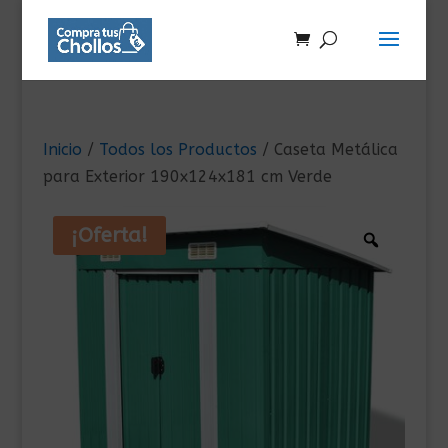
Inicio
/
Todos los Productos
/ Caseta Metálica
para Exterior 190x124x181 cm Verde
¡Oferta!