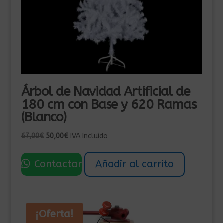
Árbol de Navidad Artificial de
180 cm con Base y 620 Ramas
(Blanco)
El
El
67,00
€
50,00
€
IVA Incluído
precio
precio
original
actual
Contactar
Añadir al carrito
era:
es:
67,00€.
50,00€.
¡Oferta!